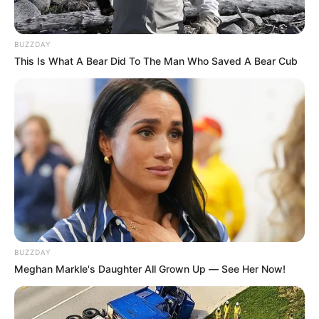
BUZZDAY
This Is What A Bear Did To The Man Who Saved A Bear Cub
BUZZDAY
Todo indicaría - al parecer – que, serían imputados por la
Meghan Markle's Daughter All Grown Up — See Her Now!
adjudicación de la interventoría con respecto a las obras
del estadio Manuel Murillo Toro de Ibagué. No obstante,
de antemano se conoce que, el juez sexto penal