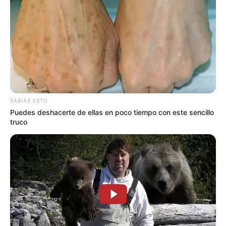
con Función de Control de Garantías, donde el delegado
de la Fiscalía Seccional Tolima imputará nuevos cargos
contra el ex alcalde Luis H. Rodríguez, Carlos Heberto
Ángel ex gerente del IMDRI y Mauricio Campos del Cairo
junto a Leonardo Alexander Valero, ambos contratistas.
La audiencia de imputación de cargos dará inicio a partir
de las 8:30 de la mañana, en el cual cada uno de los
implicados se encuentran recluidos en Coiba Picaleña y
SABIAS ESTO
en la cárcel de El Espinal (Tolima), deberán acudir ante
Puedes deshacerte de ellas en poco tiempo con este sencillo
los estrados judiciales para dar la cara ante un nuevo
truco
proceso penal en referencia al desfalco de los Juegos
Nacionales del año 2015.
Le sugerimos leer:
Denuncian posible
corrupción ante la Secretaría de Tránsito en
Armero Guayabal