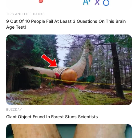
TIPS AND LIFE HACKS
9 Out Of 10 People Fail At Least 3 Questions On This Brain
Age Test!
Por:
Alerta Tolima
Mayo 22, 2019
COMPARTIR
BUZZDAY
UNIRSE AL CANAL DE WHATSAPP
Giant Object Found In Forest Stuns Scientists
Se confirmó que para el miércoles 22 de mayo de 2019 se
llevará a cabo la diligencia judicial ante el Juzgado Sexto