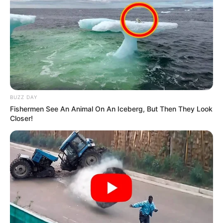
SARAMPIÓN
AVENIDA AMBALÁ
IBAGUÉ
PARQUE DE DIVERSIONES
ELECCIONES PRESIDENCIALES
FENÓMENO DEL NIÑO
IBAL
BUZZ DAY
Fishermen See An Animal On An Iceberg, But Then They Look
Closer!