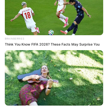
TEMAS RELACIONADOS
CANNABIS
POLICÍA METROPOLITANA
BRAINBERRIES
MANTÉNGASE EN ALERTA
Think You Know FIFA 2026? These Facts May Surprise You
Tenemos todas las noticias que le
interesan. Para estar bien informado, por
favor, active las notificaciones de Alerta.
ACTIVAR AHORA
TEMAS DESTACADOS