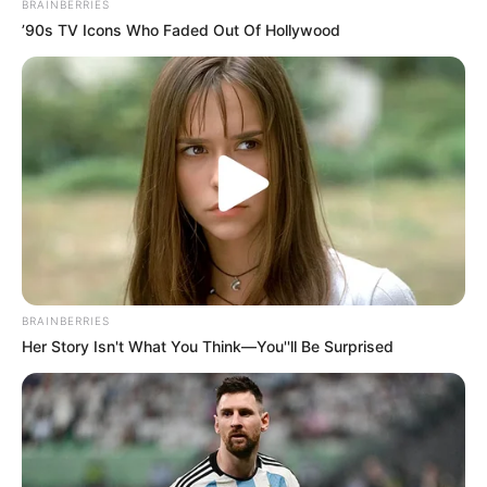
BRAINBERRIES
’90s TV Icons Who Faded Out Of Hollywood
SARAMPIÓN
AVENIDA AMBALÁ
IBAGUÉ
PARQUE DE DIVERSIONES
ELECCIONES PRESIDENCIALES
FENÓMENO DEL NIÑO
IBAL
BRAINBERRIES
Her Story Isn't What You Think—You''ll Be Surprised