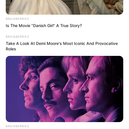
servicios de manera injusta y que hoy tienen a un país
en zozobra
", apuntó.
BRAINBERRIES
Is The Movie "Danish Girl" A True Story?
Orozco indicó que,
pese a las restricciones del orden
nacional, ha combatido a los actores
armados de la
BRAINBERRIES
región.
Take A Look At Demi Moore's Most Iconic And Provocative
Roles
COMPARTIR
ALERTA BOGOTÁ EN GOOGLE NEWS
TEMAS RELACIONADOS
RICARDO OROZCO
MANTÉNGASE EN ALERTA
BRAINBERRIES