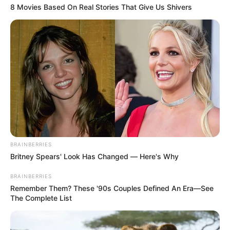
8 Movies Based On Real Stories That Give Us Shivers
Tenemos todas las noticias que le
interesan. Para estar bien informado, por
favor, active las notificaciones de Alerta.
ACTIVAR AHORA
TEMAS DESTACADOS
BRAINBERRIES
SARAMPIÓN
AVENIDA AMBALÁ
IBAGUÉ
Britney Spears' Look Has Changed — Here's Why
PARQUE DE DIVERSIONES
ELECCIONES PRESIDENCIALES
BRAINBERRIES
FENÓMENO DEL NIÑO
IBAL
Remember Them? These '90s Couples Defined An Era—See
The Complete List