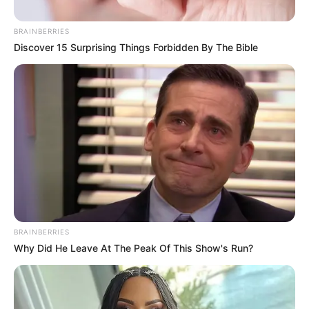
BRAINBERRIES
Discover 15 Surprising Things Forbidden By The Bible
Imagen suministrada
Ricardo Orozco, gobernador del Tolima
Por:
Manuel Alejandro Brisneda Díaz
Noviembre 25, 2023
BRAINBERRIES
Why Did He Leave At The Peak Of This Show's Run?
COMPARTIR