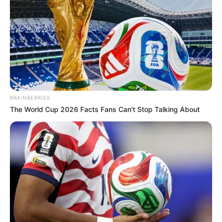
Por su parte, la detención fue adelantada por personal del
departamento de Policía Tolima, quienes desde sus
seccional de Tránsito y Transporte se encontraban
adelantando un punto de control en la vía Castilla hacia
Girardot (Cundinamarca) km 6 + 200 metros
, luego que
un informante les manifestara a las autoridades que
había varias personas sospechosas a bordo de
motocicletas en ese punto.
BRAINBERRIES
The World Cup 2026 Facts Fans Can't Stop Talking About
Leer también:
Por querer meter marihuana a la
permanente capturaron a una mujer en Ibagué
Fue entonces cuando las autoridades como informó la
DETOL
“activan un operativo con el fin de identificar a la
personas y saber sobre la actividad que estarían
realizando, donde al momento de llegar al lugar, se logra
determinar que son dos jóvenes de 19 y 24 años naturales
del departamento de Córdoba, quienes al momento se
movilizaban en dos motocicletas de mediano cilindraje de
color negro y al ser verificadas en una de estas, se halló e