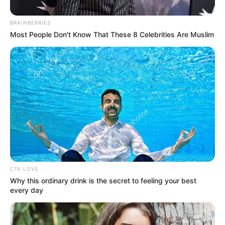
BRAINBERRIES
Most People Don't Know That These 8 Celebrities Are Muslim
Suministrada por DETOL
CTA LOVE
Traficantes de Drogas Capturados en el Tolima
Why this ordinary drink is the secret to feeling your best
Por:
Samuel Barreto Bonilla
every day
Febrero 8, 2020