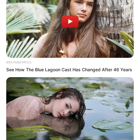
COMPARTIR
UNIRSE AL CANAL DE WHATSAPP
Luego de ser sorprendidos en flagrancia
transportando
más de 30 kilos de base de coca camuflados en el
BRAINBERRIES
tanque, silla y neumáticos
de dos motocicletas en las
See How The Blue Lagoon Cast Has Changed After 46 Years
vías del sur del Departamento del Tolima,
las autoridades
decidieron enviar a prisión a estas personas señaladas
de estar involucradas en prácticas de narcotráfico.
De su interés:
Los apartamenteros se metieron y
desocuparon dos casas en Ibagué
Los capturados fueron identificados como
Luis David
Mesa Nisperuza y Mayro Andrés Fernández Polo, de 19
y 24 años de edad
, quienes fueron presentados ante el
Juzgado 2° Penal Municipal con funciones de control de