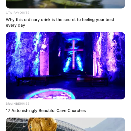
garantías de Saldaña,
donde la Fiscalía logró la legalidad
de la captura en flagrancia de estos sujetos.
CTA FAVORITE
Why this ordinary drink is the secret to feeling your best
every day
BRAINBERRIES
17 Astonishingly Beautiful Cave Churches