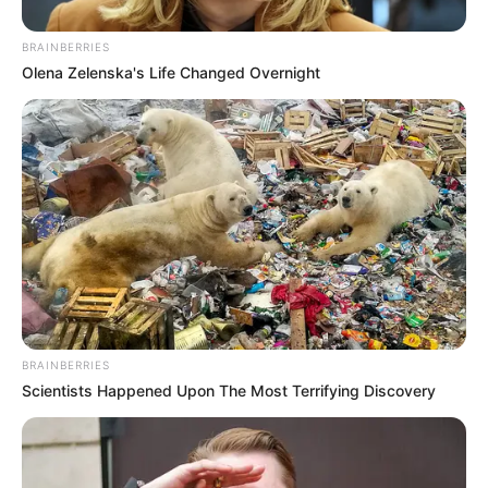
BRAINBERRIES
Olena Zelenska's Life Changed Overnight
BRAINBERRIES
Para lograr su cometido, los hombres
mediante engaños
Scientists Happened Upon The Most Terrifying Discovery
les decían a las víctimas
que necesitaban verificar si las
tarjetas débito o crédito que llevaban eran unas que
habían robado momentos antes.
Así conseguían que les
entregaran las tarjetas y sus claves, ya que si no