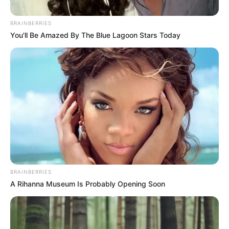
BRAINBERRIES
You'll Be Amazed By The Blue Lagoon Stars Today
Fiscalia General de la Nación
Condena a tres hombres por hurto en Manizales
Por:
Sergio Cuervo
BRAINBERRIES
Enero 30, 2021
A Rihanna Museum Is Probably Opening Soon
COMPARTIR