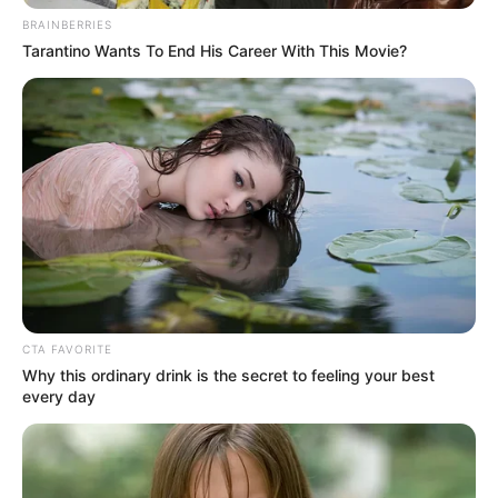
diligencias presentó algunos videos que comprometían
BRAINBERRIES
a los procesados en los hechos. Además, recopiló los
Tarantino Wants To End His Career With This Movie?
retratos hablados con base en las descripciones que
hicieron las víctimas, así como los extractos bancarios de
los retiros que hicieron.
La contundencia de estas evidencias hizo que los
investigados aceptaran los cargos para lograr una rebaja
de pena;
sin embargo, si Moreno Muñoz y Alarcón
Moreno incumplen las condiciones y vuelven a delinquir
en los cinco años siguientes, cada uno deberá cumplir la
totalidad de la sentencia, se indicó en la audiencia.
COMPARTIR
CTA FAVORITE
Why this ordinary drink is the secret to feeling your best
every day
ALERTA BOGOTÁ EN GOOGLE NEWS
TEMAS RELACIONADOS