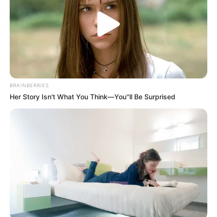
CIBERDELINCUENTES
FALSOS POLICÍAS
MANTÉNGASE EN ALERTA
Tenemos todas las noticias que le
BRAINBERRIES
interesan. Para estar bien informado, por
Her Story Isn't What You Think—You''ll Be Surprised
favor, active las notificaciones de Alerta.
ACTIVAR AHORA
TEMAS DESTACADOS
SARAMPIÓN
AVENIDA AMBALÁ
IBAGUÉ
PARQUE DE DIVERSIONES