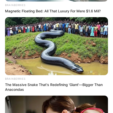
ELECCIONES PRESIDENCIALES
BRAINBERRIES
FENÓMENO DEL NIÑO
IBAL
Magnetic Floating Bed: All That Luxury For Mere $1.6 Mil?
BRAINBERRIES
The Massive Snake That's Redefining 'Giant'—Bigger Than
Anacondas