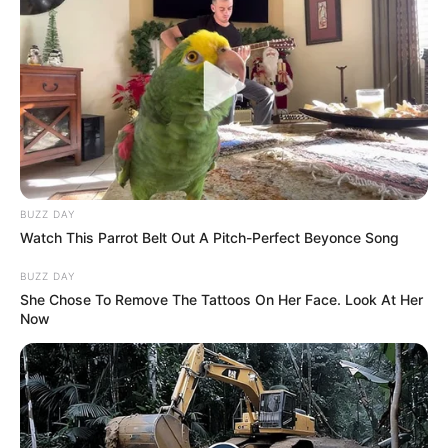
MANTÉNGASE EN ALERTA
Tenemos todas las noticias que le
interesan. Para estar bien informado, por
favor, active las notificaciones de Alerta.
ACTIVAR AHORA
BUZZ DAY
Watch This Parrot Belt Out A Pitch-Perfect Beyonce Song
BUZZ DAY
TEMAS DESTACADOS
She Chose To Remove The Tattoos On Her Face. Look At Her
Now
SARAMPIÓN
AVENIDA AMBALÁ
IBAGUÉ
PARQUE DE DIVERSIONES
ELECCIONES PRESIDENCIALES
FENÓMENO DEL NIÑO
IBAL