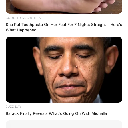
GOOD TO KNOW THIS
She Put Toothpaste On Her Feet For 7 Nights Straight – Here's
What Happened
Jenny Andrea Ortegón, vendedora informal de esta
zona de la capital del Tolima
, aseguró que la situación es
preocupante ya que las ventas van en descenso.
BUZZ DAY
“Desde que cerraron la Clínica
las ventas han bajado en
Barack Finally Reveals What's Going On With Michelle
un 80% y las que hay no compensan
para lo que se
necesita para llevar a la casa. Ya no sirve, la Clínica