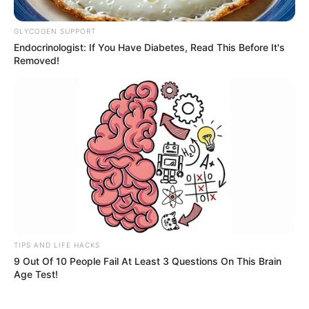
GLYCOGEN SUPPORT
Endocrinologist: If You Have Diabetes, Read This Before It's
Removed!
Por:
Alerta Tolima
Febrero 6, 2019
COMPARTIR
TIPS AND LIFE HACKS
9 Out Of 10 People Fail At Least 3 Questions On This Brain
Age Test!
UNIRSE AL CANAL DE WHATSAPP