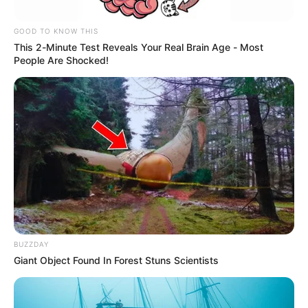
GOOD TO KNOW THIS
This 2-Minute Test Reveals Your Real Brain Age - Most
People Are Shocked!
Foto Archivo.
Por:
Alerta Tolima
Mayo 27, 2019
BUZZDAY
COMPARTIR
Giant Object Found In Forest Stuns Scientists
UNIRSE AL CANAL DE WHATSAPP