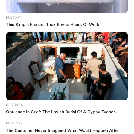
MANTÉNGASE EN ALERTA
BUZZDAY
This Simple Freezer Trick Saves Hours Of Work!
Tenemos todas las noticias que le
interesan. Para estar bien informado, por
favor, active las notificaciones de Alerta.
ACTIVAR AHORA
TEMAS DESTACADOS
HABERION
SARAMPIÓN
AVENIDA AMBALÁ
IBAGUÉ
Opulence In Grief: The Lavish Burial Of A Gypsy Tycoon
PARQUE DE DIVERSIONES
ELECCIONES PRESIDENCIALES
BUZZ DAY
FENÓMENO DEL NIÑO
IBAL
The Customer Never Imagined What Would Happen After