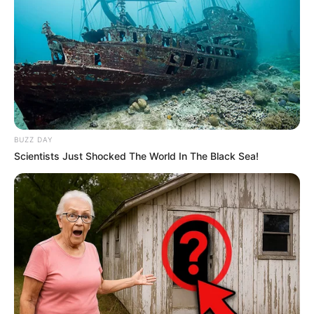
Mediante oficio radicado ante el Concejo Municipal de
Ibagué, por parte del IMDRI quedó programado para este
lunes 27 de mayo a las 3: 00 de la tarde, el recorrido de la
visita técnica a las obras que hacen parte de los
escenarios deportivos de la ciudad de Ibagué, para
conocer el estado real y avance de las mismas; visitas
que se realizarán conjuntamente entre el IMDRI y la
Corporación, con la asesoría de la Ingeniera Civil Julie
BUZZ DAY
Tatiana Castro.
Scientists Just Shocked The World In The Black Sea!
Sin embargo, en la parte final de la comunicación la
gerente de la entidad, Diana Ximena Cepeda advierte que:
“Con el apoyo técnico de la Sociedad Colombiana de
Ingenieros (SCI), se encuentran analizando las
solicitudes de prórroga por los contratistas de obra, y
avaladas por las respectivas interventorías de los
escenarios: Estadio de fútbol, atletismo y patinódromo.
Solicitudes por condiciones climáticas adversas,
optimización, cambios mayores y menores cantidades