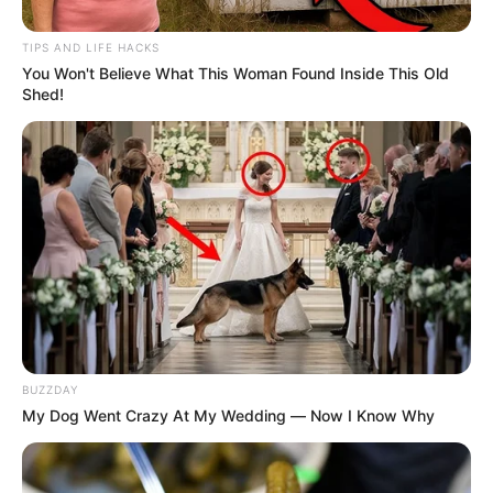
de obra respecto a las condiciones contractuales
iniciales”.
TIPS AND LIFE HACKS
Le sugerimos leer:
Secretaría de Salud de
You Won't Believe What This Woman Found Inside This Old
Shed!
Ibagué inspeccionó Clínica Veterinaria de la
UT
BUZZDAY
My Dog Went Crazy At My Wedding — Now I Know Why