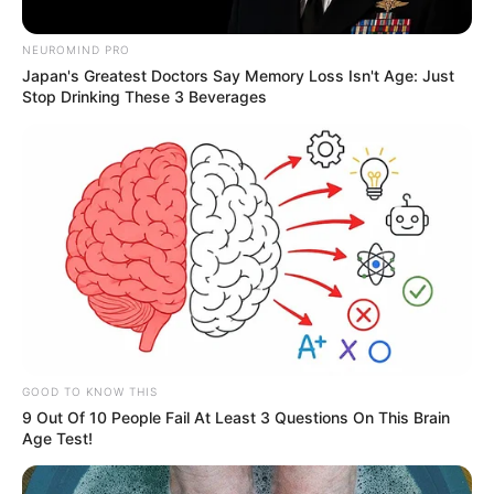
NEUROMIND PRO
Japan's Greatest Doctors Say Memory Loss Isn't Age: Just
Stop Drinking These 3 Beverages
Gobernación del Tolima
Viviendas afectadas por lluvias Tolima
Por:
Juan Camilo Franco Perdomo
GOOD TO KNOW THIS
9 Out Of 10 People Fail At Least 3 Questions On This Brain
Mayo 13, 2024
Age Test!