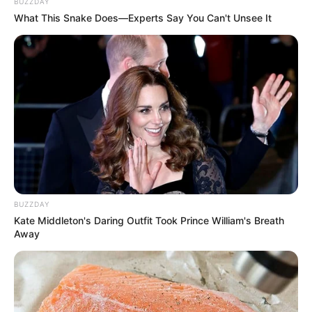
COMPARTIR
BUZZDAY
What This Snake Does—Experts Say You Can't Unsee It
ALERTA BOGOTÁ EN GOOGLE NEWS
TEMAS RELACIONADOS
TEMPORADA DE LLUVIAS EN EL TOLIMA
CORTOLIMA
CONSEJO DEPARTAMENTAL DE GESTIÓN DEL RIESGO
MANTÉNGASE EN ALERTA
BUZZDAY
Kate Middleton's Daring Outfit Took Prince William's Breath
Away
Tenemos todas las noticias que le
interesan. Para estar bien informado, por
favor, active las notificaciones de Alerta.
ACTIVAR AHORA