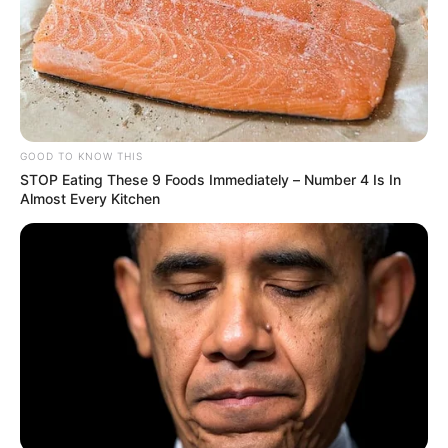
TEMAS DESTACADOS
SARAMPIÓN
AVENIDA AMBALÁ
IBAGUÉ
GOOD TO KNOW THIS
PARQUE DE DIVERSIONES
STOP Eating These 9 Foods Immediately – Number 4 Is In
ELECCIONES PRESIDENCIALES
Almost Every Kitchen
FENÓMENO DEL NIÑO
IBAL