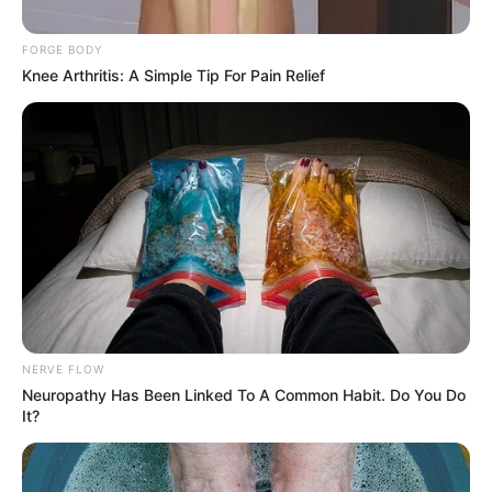
FORGE BODY
Knee Arthritis: A Simple Tip For Pain Relief
Alcaldía Ibagué
Clínica Tolima
Por:
Valentina Cortés Castillo
NERVE FLOW
Abril 16, 2025
Neuropathy Has Been Linked To A Common Habit. Do You Do
It?