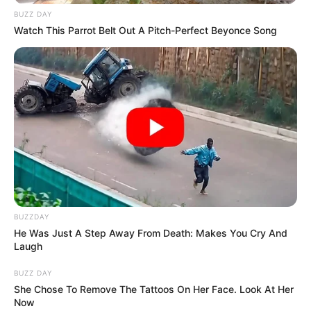
CLÍNICA
UCI
SEMANA SANTA
BUZZ DAY
NOTICIAS DE IBAGUÉ
Watch This Parrot Belt Out A Pitch-Perfect Beyonce Song
MANTÉNGASE EN ALERTA
Tenemos todas las noticias que le
interesan. Para estar bien informado, por
favor, active las notificaciones de Alerta.
ACTIVAR AHORA
BUZZDAY
He Was Just A Step Away From Death: Makes You Cry And
Laugh
TEMAS DESTACADOS
BUZZ DAY
She Chose To Remove The Tattoos On Her Face. Look At Her
SARAMPIÓN
AVENIDA AMBALÁ
IBAGUÉ
Now
PARQUE DE DIVERSIONES