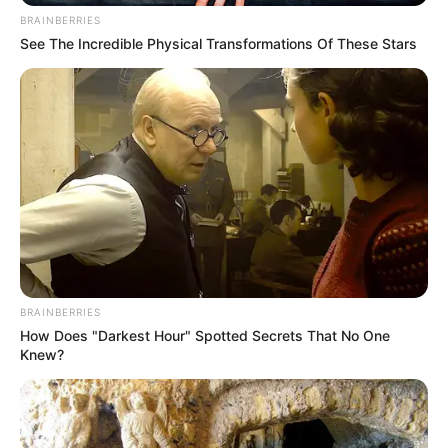
interesan. Para estar bien informado, por
BRAINBERRIES
favor, active las notificaciones de Alerta.
See The Incredible Physical Transformations Of These Stars
ACTIVAR AHORA
TEMAS DESTACADOS
SARAMPIÓN
AVENIDA AMBALÁ
IBAGUÉ
PARQUE DE DIVERSIONES
ELECCIONES PRESIDENCIALES
FENÓMENO DEL NIÑO
IBAL
BRAINBERRIES
How Does "Darkest Hour" Spotted Secrets That No One
Knew?