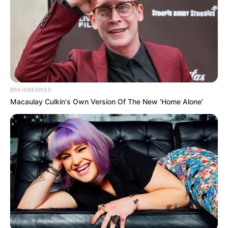
Agrégate a nuestro
Grupo de Noticias
haciendo clic aquí
COMPARTIR
BRAINBERRIES
ALERTA BOGOTÁ EN GOOGLE NEWS
Macaulay Culkin's Own Version Of The New ‘Home Alone’
TEMAS RELACIONADOS
CANDIDATO PRESIDENCIAL
MIGUEL URIBE
MANTÉNGASE EN ALERTA
Tenemos todas las noticias que le