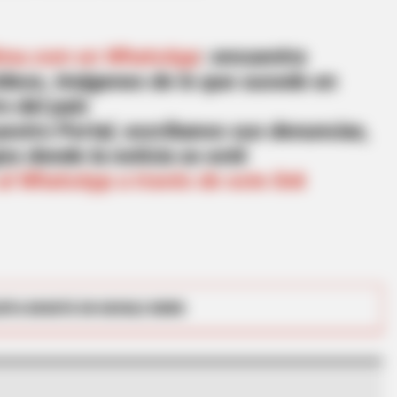
lima.com en WhatsApp
: encuentra
videos, imágenes de lo que sucede en
o del país
estro Portal, escribanos sus denuncias,
os donde la noticia se esté
al WhatsApp a través de este link
HABERION
 Delivered A Second
6 Movie Moments That 
RTA BOGOTÁ EN GOOGLE NEWS