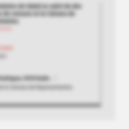
ministro de Salud se salvó de dos
 de censura en la Cámara de
tantes.
 Jerez
024
Rodríguez, RCN Radio.
de la Cámara de Representantes.