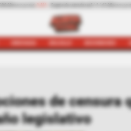
 res
$ 15.167,00
-4,21%
Cilantro
$ 3.156,00
+23
(Precio por kilo)
(Precio por kilo)
HINCHADA
BOLSILLO
BOCHINCHES
ejódromo
Conozca las mociones de censura que no se di
ciones de censura 
año legislativo