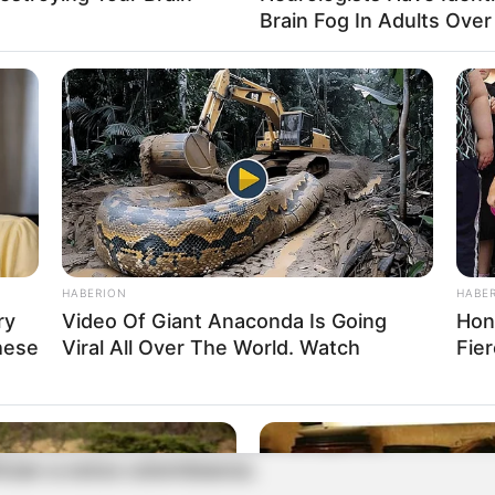
 otras propuestas como
“la ley de hambre cero, el
Brain Fog In Adults Over
ada 14 para la Fuerza Pública, una ley para
tuación de calle
, entre otras”.
ebates de control político
como el del
ergía y gas, el de la violencia contra las
e se presentó en la Unidad Nacional de Gestión
dad nacional, el de violencia de género, el de la
HABERION
HABE
ry
Video Of Giant Anaconda Is Going
Hon
hese
Viral All Over The World. Watch
Fie
que la Cámara también sesionó en favor de
s
, adelantando la plenaria de la mujer, la plenaria
d y la plenaria de la niñez, en las que se
cian a estos colombianos.