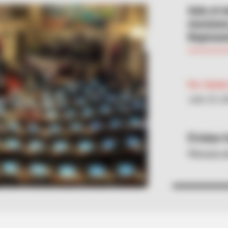
Solo el 
mociones
Represen
Por:
Daniel
Julio 23, 2
Aldair 
Plenaria 