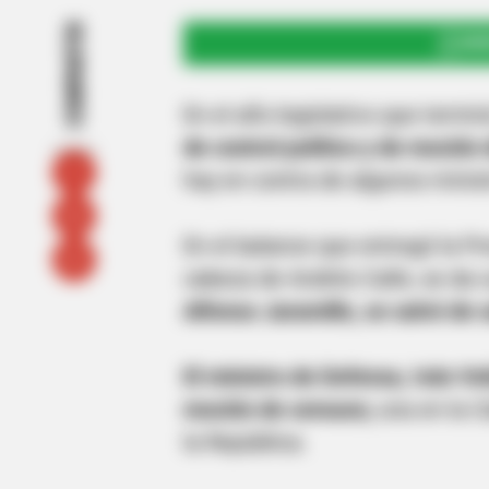
COMPARTIR
UNI
En el año legislativo que termi
de control político y de moción
hay en contra de algunos minist
En el balance que entregó la P
cabeza de Andrés Calle, se da
Alfonso Jaramillo, se salvó de 
El ministro de Defensa, Iván Ve
moción de censura;
una en la C
la República.