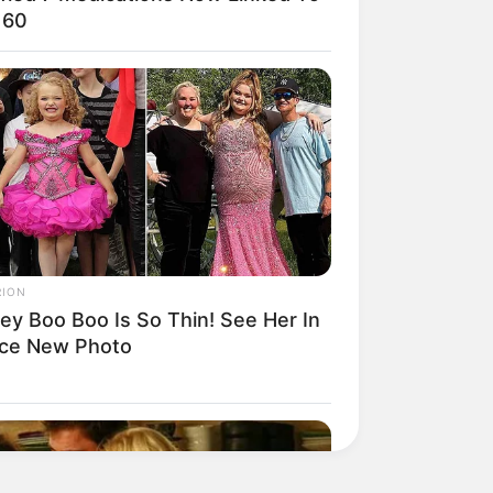
 60
RION
ey Boo Boo Is So Thin! See Her In
rce New Photo