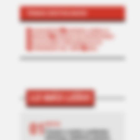
TEMAS DESTACADOS
SARAMPIÓN
AVENIDA AMBALÁ
IBAGUÉ
PARQUE DE DIVERSIONES
ELECCIONES PRESIDENCIALES
FENÓMENO DEL NIÑO
IBAL
LO MÁS LEÍDO
01
MOTOS
Frenazo a motos y patinetas
eléctricas: Gobierno autoriza