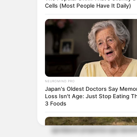
Adicionalmente, se tramitaron
Cells (Most People Have It Daily)
regreso del Día sin IVA, la mes
esterilizar perros y gatos en si
Además, se adelantaron nueve d
incremento en el precio de la en
mujeres, el de la corrupción qu
del Riesgo (UNGRD), el de seguri
NEUROMIND PRO
crisis cafetera, y otros.
Japan's Oldest Doctors Say Memo
Loss Isn't Age: Just Stop Eating T
Finalmente, el balance señala 
3 Foods
algunas poblaciones específica
étnica, la plenaria de la juventu
aprobaron proyectos que benefi