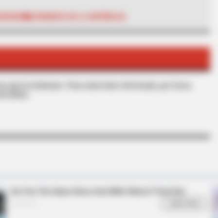
ENSURA
CONGRESO DE LA REPÚBLICA
BUZZ DAY
BUZZ 
e
What This Snake Does—Experts Say
The
You Can't Unsee It
See
s que le interesan. Para estar bien informado, por favor,
de Alerta.