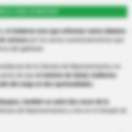
RSE AL CANAL DE WHATSAPP
nó,
el Gobierno tuvo que enfrentar varios debates
 de censura
por los serios cuestionamientos que
ros del gabinete.
residencia de la Cámara de Representantes, en
 cuenta de que
el ministro de Salud, Guillermo
salir del cargo en dos oportunidades.
lásquez, también se salvó dos veces de la
ámara de Representantes y otra en el Senado de