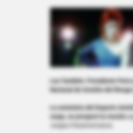
Lea También: Presidente Petro p
Nacional de Gestión del Riesgo
La exmnistra del Deporte Astri
cargo, no prosperó la moción
qu
Juegos Panamericanos.