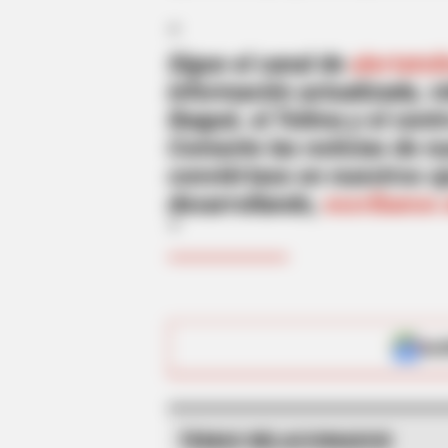
Sigue el canal de
alertato
información actualizada, 
Ibagué, el Tolima y el centr
Comente las noticias de nu
conviértase en nuestros oj
desarrollando,
escríbanos 
HABERION
Rare Elephant Birth—Then Nature
Shock
ALE
TEMAS RELACIONADOS