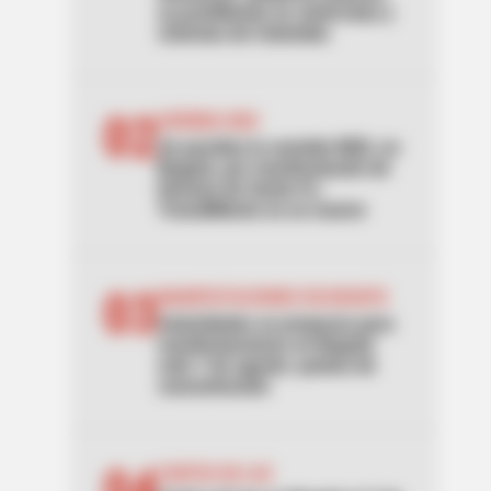
su prohibición en ciclorrutas y
ciclovías de Colombia
02
AVENIDA NQS
Se paraliza la avenida NQS, en
Bogotá, por manifestación de
hinchas de Santa Fe:
TransMilenio no se mueve
03
MANIFESTACIONES EN BOGOTÁ
Autoridades se preparan para
manifestaciones en Bogotá
este 7 de agosto: puntos de
concentración
04
CORTES DE LUZ