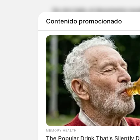
De otro lado, el documento reve
Cámara de Representantes apro
Contenido promocionado
de la República
. Además, tambié
Gobierno como lo fue la reforma
reforma agraria y la reforma pe
Se aprobaron iniciativas en be
prohibición del matrimonio infan
la seguridad de los menores, et
Lea También: Procuraduría pide
mesa directiva de la Cámara d
MEMORY HEALTH
The Popular Drink That's Silently 