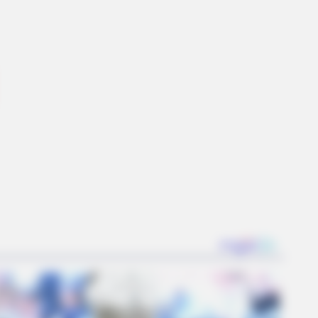
DAY
 Equine Woman You've Never
n Before