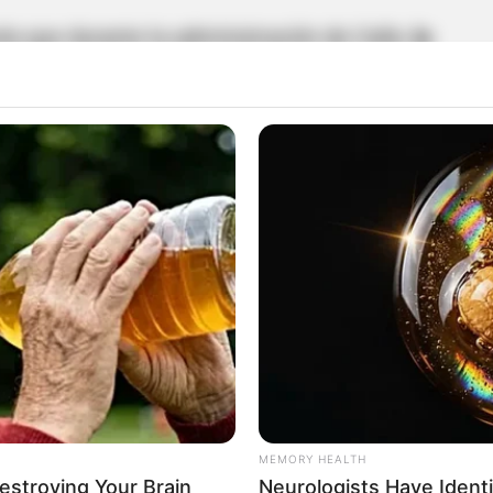
la que durante la administración de Calle,
la
bó 128 proyectos, de los cuales 45 ya son leyes
n discutió iniciativas importantes para el
 a la salud, la reforma a la educación, la
nsional.
neficio de los niños de Colombia, como
la
til, el fortalecimiento de la lactancia materna y
c.
 información sobre el proceso de elección de la
e Representantes
MEMORY HEALTH
Destroying Your Brain
Neurologists Have Ident