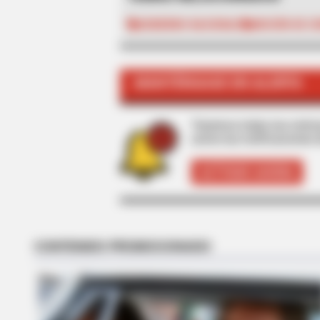
GOBIERNO NACIONAL
MOCIÓN DE C
RADAR MEDIA
This Cat Video Is So Funny, Peopl
MANTÉNGASE EN ALERTA
Can't Stop Laughing
Tenemos todas las noticia
active las notificaciones 
ACTIVAR AHORA