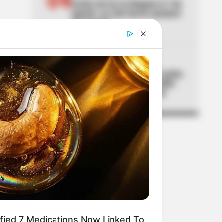
Cortes de luz en Bogotá el 7 de
agosto: un solo barrio quedará
sin servicio
05
FC BARCELONA
Lamine Yamal se fue de rumba
en la Comuna 13 de Medellín
con Ryan Castro y Westcol
ified 7 Medications Now Linked To