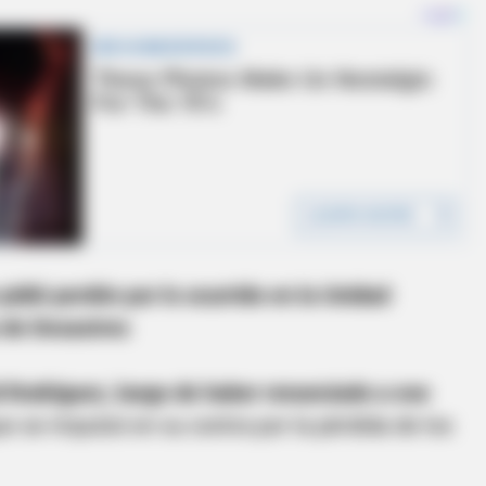
idió perdón por lo ocurrido en la Unidad
 de Desastres
d Rodríguez, luego de haber renunciado a ese
e se impulsó en su contra por la pérdida de los