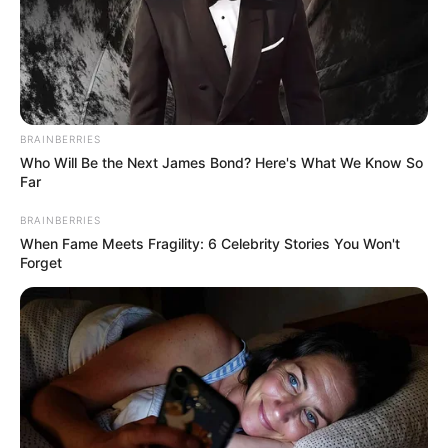
desarrollan en eventos de varios días, donde se
llevan a cabo mini reuniones previamente
agendadas entre los participantes. Cada mini
reunión tiene una duración aproximada de 30
minutos cronometrados. Los participantes rotan de
mesa a otra reunión agendada al finalizar el tiempo,
BRAINBERRIES
lo que hace que las reuniones sean objetivas, ágiles
Who Will Be the Next James Bond? Here's What We Know So
y eficientes.
Far
Las ruedas de negocios son una excelente
herramienta
BRAINBERRIES
para establecer contactos y concretar negocios tanto a
When Fame Meets Fragility: 6 Celebrity Stories You Won't
nivel nacional como internacional.
Forget
Sigue el canal de
alertatolima.com en
WhatsApp
: encuentra información
actualizada, videos, imágenes de lo
que sucede en Ibagué, el Tolima y el
centro del país