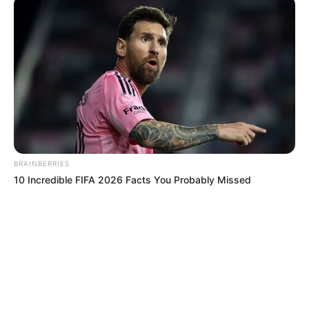
MANTÉNGASE EN ALERTA
Tenemos todas las noticias que le
interesan. Para estar bien informado, por
favor, active las notificaciones de Alerta.
ACTIVAR AHORA
BRAINBERRIES
10 Incredible FIFA 2026 Facts You Probably Missed
TEMAS DESTACADOS
SARAMPIÓN
AVENIDA AMBALÁ
IBAGUÉ
PARQUE DE DIVERSIONES
ELECCIONES PRESIDENCIALES
FENÓMENO DEL NIÑO
IBAL