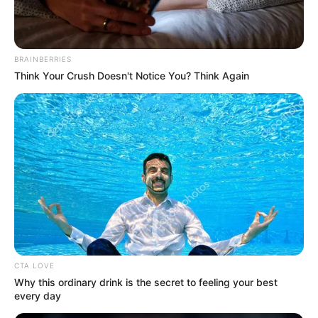
Comente las noticias de nuestro
Portal, escribanos sus denuncias,
conviértase en nuestros ojos donde la
BRAINBERRIES
noticia se esté desarrollando,
Think Your Crush Doesn't Notice You? Think Again
escríbanos al WhatsApp a través de
este link
COMPARTIR
ALERTA BOGOTÁ EN GOOGLE NEWS
CTA LOVE
TEMAS RELACIONADOS
Why this ordinary drink is the secret to feeling your best
every day
IBAGUÉ