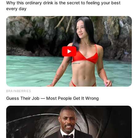
Why this ordinary drink is the secret to feeling your best
every day
Contexto
Una rueda de negocios es una reunión planificada y
ordenada
de personas interesadas en conocer y
contactar a otros actores relacionados con un mercado o
negocio específico.
Estas reuniones ofrecen un ambiente propicio para las
negociaciones
y facilitan el establecimiento de relaciones
comerciales a corto, mediano y largo plazo entre los
participantes.
BRAINBERRIES
Guess Their Job — Most People Get It Wrong
Objetivos:
Poner en contacto a productores o
proveedores de un sector económico con empresas
que demandan esos productos. Establecer
relaciones comerciales con nuevos canales de
comercialización, mercados y entidades.
Funcionamiento:
Las ruedas de negocios se