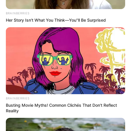
BRAINBERRIES
Her Story Isn't What You Think—You''ll Be Surprised
Suministrada
cormoda 2024
Por:
Tatty Umaña G.
BRAINBERRIES
Julio 4, 2024
Busting Movie Myths! Common Clichés That Don't Reflect
Reality