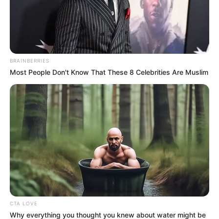
Secretaría de Desarrollo Económico del Tolima, ha
destinado $1.000 millones y además, la unión de
esfuerzos con Cormoda y la Cámara de Comercio de
Ibagué, permitirá que en el mes de septiembre, se lleve
acabo la Feria Ibagué, Negocios y Moda para el 2024.
BRAINBERRIES
Most People Don't Know That These 8 Celebrities Are Muslim
CTA LOVE
Why everything you thought you knew about water might be