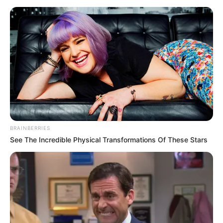
selecciones Colombia y al departamento en los torneos
nacionales e internacionales, por eso este espacio que se
abre con el movimiento ciudadano
“Impulso Creando
Oportunidades”.
BRAINBERRIES
See The Incredible Physical Transformations Of These Stars