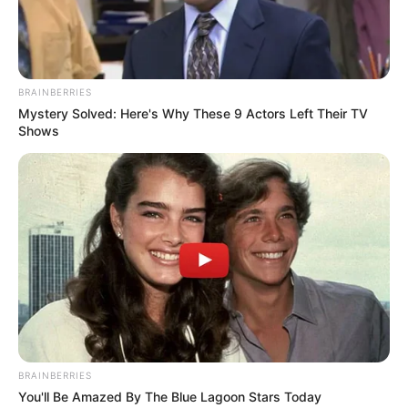
*****
COMPARTIR
BRAINBERRIES
Mystery Solved: Here's Why These 9 Actors Left Their TV
ALERTA BOGOTÁ EN GOOGLE NEWS
Shows
TEMAS RELACIONADOS
ALCALDÍA DE IBAGUÉ
MARCO EMILIO HINCAPIÉ
MANTÉNGASE EN ALERTA
Tenemos todas las noticias que le
interesan. Para estar bien informado, por
BRAINBERRIES
favor, active las notificaciones de Alerta.
You'll Be Amazed By The Blue Lagoon Stars Today