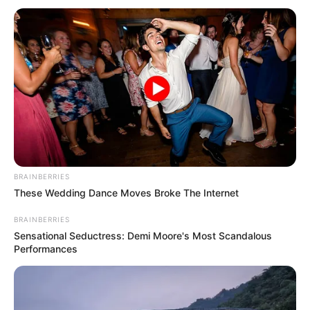
ACTIVAR AHORA
TEMAS DESTACADOS
SARAMPIÓN
AVENIDA AMBALÁ
IBAGUÉ
PARQUE DE DIVERSIONES
ELECCIONES PRESIDENCIALES
FENÓMENO DEL NIÑO
IBAL
BRAINBERRIES
These Wedding Dance Moves Broke The Internet
BRAINBERRIES
Sensational Seductress: Demi Moore's Most Scandalous
Performances