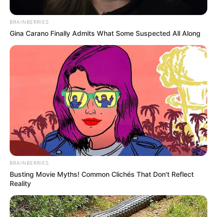
BRAINBERRIES
Gina Carano Finally Admits What Some Suspected All Along
Por:
Alerta Tolima
Enero 9, 2019
BRAINBERRIES
Busting Movie Myths! Common Clichés That Don't Reflect
Reality
COMPARTIR
UNIRSE AL CANAL DE WHATSAPP