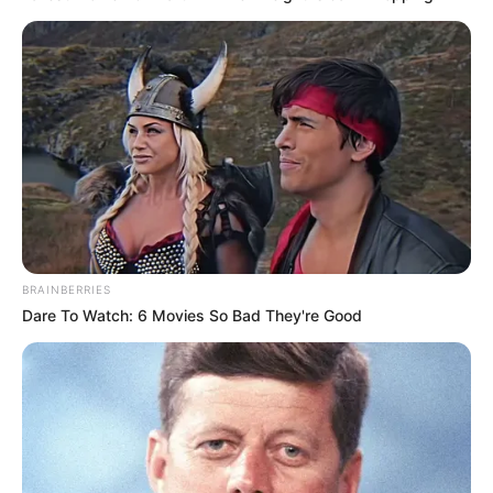
TEMAS RELACIONADOS
ESTAFA
ESTAFAS POR INTERNET
ESTAFADORES
ARTISTAS
IBAGUÉ
COMPRA DE VIVIENDA
SECRETARÍA DE CULTURA DE IBAGUÉ
FRAUDE
MANTÉNGASE EN ALERTA
BRAINBERRIES
Tenemos todas las noticias que le
interesan. Para estar bien informado, por
Dare To Watch: 6 Movies So Bad They're Good
favor, active las notificaciones de Alerta.
ACTIVAR AHORA