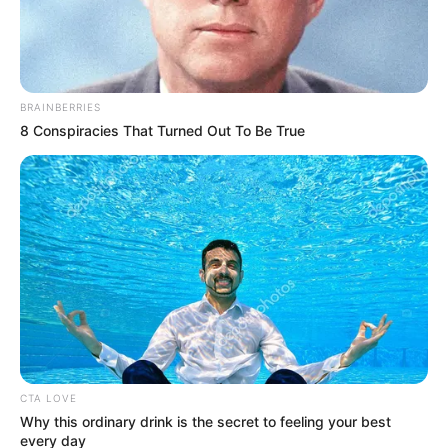
TEMAS DESTACADOS
SARAMPIÓN
AVENIDA AMBALÁ
IBAGUÉ
PARQUE DE DIVERSIONES
BRAINBERRIES
ELECCIONES PRESIDENCIALES
8 Conspiracies That Turned Out To Be True
FENÓMENO DEL NIÑO
IBAL
CTA LOVE
Why this ordinary drink is the secret to feeling your best
every day