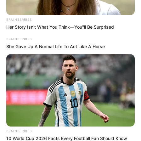
adelantan convocatorias, inscripciones ni procesos
relacionados con subsidios o entrega de vivienda para
artistas o gestores culturales.
BRAINBERRIES
Her Story Isn't What You Think—You''ll Be Surprised
BRAINBERRIES
She Gave Up A Normal Life To Act Like A Horse
BRAINBERRIES
10 World Cup 2026 Facts Every Football Fan Should Know