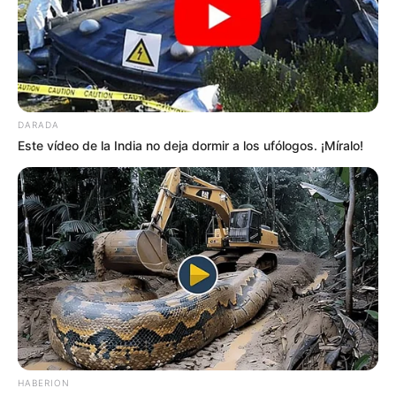
DARADA
Este vídeo de la India no deja dormir a los ufólogos. ¡Míralo!
*****
COMPARTIR
HABERION