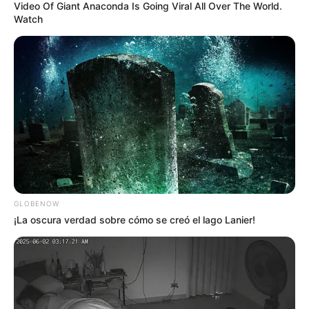
Video Of Giant Anaconda Is Going Viral All Over The World.
Watch
ALERTA BOGOTÁ EN GOOGLE NEWS
TEMAS RELACIONADOS
IBAGUÉ
INFIBAGUÉ
YOLANDA CORZO
EMPRESTITO
ALUMBRADO PÚBLICO
MANTÉNGASE EN ALERTA
GLOBENOW
Tenemos todas las noticias que le
¡La oscura verdad sobre cómo se creó el lago Lanier!
interesan. Para estar bien informado, por
favor, active las notificaciones de Alerta.
ACTIVAR AHORA