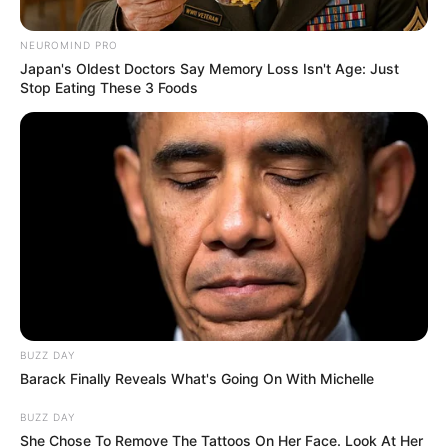
NEUROMIND PRO
Japan's Oldest Doctors Say Memory Loss Isn't Age: Just
Stop Eating These 3 Foods
Por:
Alerta Tolima
Septiembre 4, 2018
COMPARTIR
BUZZ DAY
UNIRSE AL CANAL DE WHATSAPP
Barack Finally Reveals What's Going On With Michelle
BUZZ DAY
La gerente de Infibagué Yolanda Corzo, confirmó que el
She Chose To Remove The Tattoos On Her Face. Look At Her