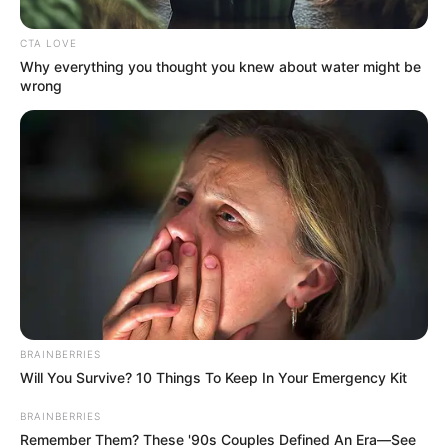
permanecido sin solución.
La llegada del gas
domiciliario representa una alternativa segura y eficiente
CTA LOVE
frente al uso de leña, que durante tanto tiempo había sido
Why everything you thought you knew about water might be
la única opción para muchas familias en la región. Esta
wrong
transformación no solo facilita la preparación de
alimentos, sino que también reduce los riesgos de
enfermedades respiratorias y otros problemas de salud
asociados al uso de combustibles sólidos.
Lea También:
Incendio forestal deja graves
afectaciones en reserva natural de Murillo
BRAINBERRIES
Will You Survive? 10 Things To Keep In Your Emergency Kit
BRAINBERRIES
Remember Them? These '90s Couples Defined An Era—See