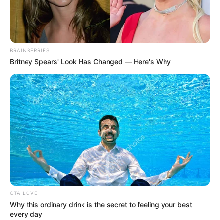
Tenemos todas las noticias que le
interesan. Para estar bien informado, por
favor, active las notificaciones de Alerta.
BRAINBERRIES
Britney Spears' Look Has Changed — Here's Why
ACTIVAR AHORA
TEMAS DESTACADOS
SARAMPIÓN
AVENIDA AMBALÁ
IBAGUÉ
PARQUE DE DIVERSIONES
ELECCIONES PRESIDENCIALES
FENÓMENO DEL NIÑO
IBAL
CTA LOVE
Why this ordinary drink is the secret to feeling your best
every day