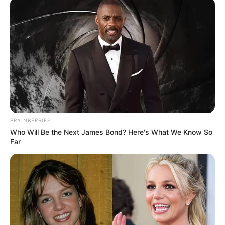
comienzo de un camino hacia un futuro más saludable y
sostenible para los habitantes de la zona rural del Tolima.
Con iniciativas como esta, la gobernadora reafirma su
compromiso por mejorar la calidad de vida de todos los
tolimenses, asegurando que nadie se quede atrás en el
camino hacia el progreso.
COMPARTIR
ALERTA BOGOTÁ EN GOOGLE NEWS
BRAINBERRIES
Who Will Be the Next James Bond? Here's What We Know So
Far
TEMAS RELACIONADOS
TOLIMA
GOBERNADORES
GAS DOMICILIARIO
COYAIMA
MANTÉNGASE EN ALERTA