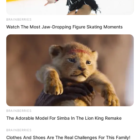
la extensión de horarios".
Le sugerimos leer:
Las declaraciones de Gabriel
BRAINBERRIES
Camargo son misogenas y homofóbicas: Red de
Watch The Most Jaw‑Dropping Figure Skating Moments
Mujeres del Tolima
BRAINBERRIES
The Adorable Model For Simba In The Lion King Remake
BRAINBERRIES
Clothes And Shoes Are The Real Challenges For This Family!