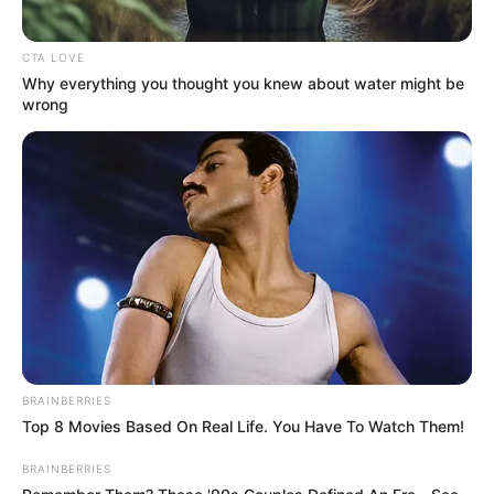
SARAMPIÓN
AVENIDA AMBALÁ
IBAGUÉ
PARQUE DE DIVERSIONES
ELECCIONES PRESIDENCIALES
CTA LOVE
FENÓMENO DEL NIÑO
IBAL
Why everything you thought you knew about water might be
wrong
BRAINBERRIES
Top 8 Movies Based On Real Life. You Have To Watch Them!
BRAINBERRIES