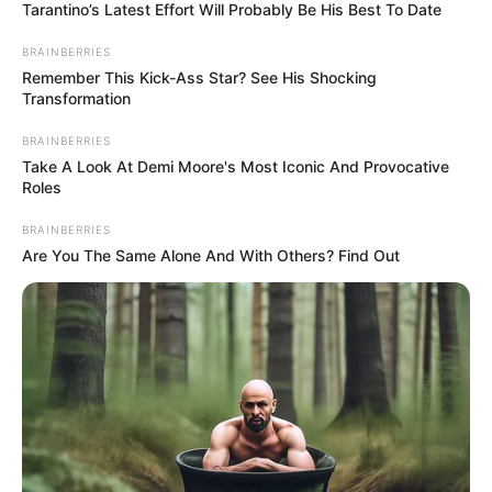
TEMAS RELACIONADOS
Tarantino’s Latest Effort Will Probably Be His Best To Date
IBAGUÉ
SECRETARÍA DE GOBIERNO
DICIEMBRE
BRAINBERRIES
DANIEL SOTO
Remember This Kick-Ass Star? See His Shocking
Transformation
BRAINBERRIES
MANTÉNGASE EN ALERTA
Take A Look At Demi Moore's Most Iconic And Provocative
Roles
Tenemos todas las noticias que le
BRAINBERRIES
interesan. Para estar bien informado, por
Are You The Same Alone And With Others? Find Out
favor, active las notificaciones de Alerta.
ACTIVAR AHORA
TEMAS DESTACADOS