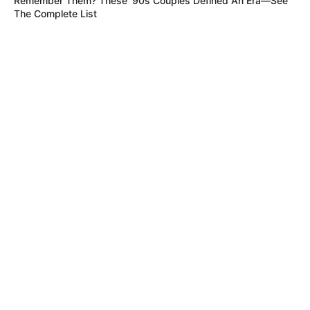
Remember Them? These '90s Couples Defined An Era—See
The Complete List