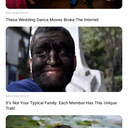
BRAINBERRIES
These Wedding Dance Moves Broke The Internet
Por:
Alerta Tolima
Diciembre 26, 2018
BRAINBERRIES
It's Not Your Typical Family: Each Member Has This Unique
Trait!
COMPARTIR
UNIRSE AL CANAL DE WHATSAPP