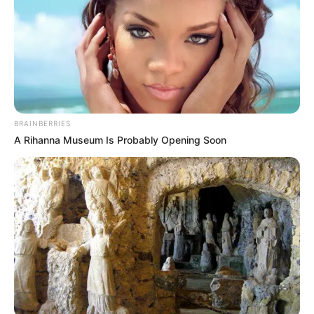
este link
¿Quieres mantenerte informado?
Agrégate a nuestro
Grupo de Noticias
haciendo clic aquí
BRAINBERRIES
COMPARTIR
A Rihanna Museum Is Probably Opening Soon
ALERTA BOGOTÁ EN GOOGLE NEWS
TEMAS RELACIONADOS
CAMBIO CLIMÁTICO
VIVIENDAS AFECTADAS
IBAGUÉ