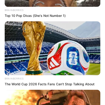
madrugada.
BRAINBERRIES
El aumento súbito del caudal arrastró lodo, piedras y
Top 10 Pop Divas (She's Not Number 1)
material vegetal, lo que provocó la obstrucción parcial
de la vía que conduce hacia el Cañón del Combeima
, un
corredor turístico y ecológico de gran importancia para la
región. En varios puntos de la carretera también se
reportó la caída de árboles y ramas, lo que agravó las
dificultades para la movilidad y el acceso de los
organismos de socorro.
BRAINBERRIES
The World Cup 2026 Facts Fans Can't Stop Talking About