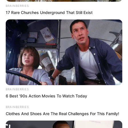
MANTÉNGASE EN ALERTA
BRAINBERRIES
17 Rare Churches Underground That Still Exist
Tenemos todas las noticias que le
interesan. Para estar bien informado, por
favor, active las notificaciones de Alerta.
ACTIVAR AHORA
TEMAS DESTACADOS
BRAINBERRIES
6 Best '90s Action Movies To Watch Today
SARAMPIÓN
AVENIDA AMBALÁ
IBAGUÉ
PARQUE DE DIVERSIONES
ELECCIONES PRESIDENCIALES
BRAINBERRIES
FENÓMENO DEL NIÑO
IBAL
Clothes And Shoes Are The Real Challenges For This Family!