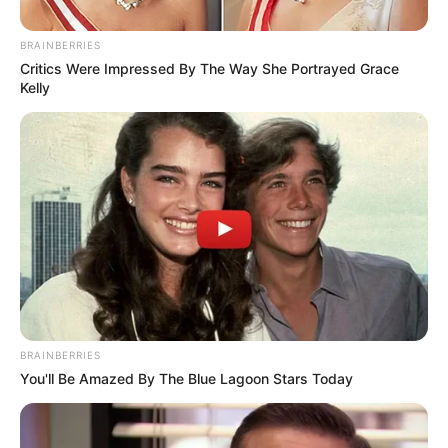
BRAINBERRIES
Critics Were Impressed By The Way She Portrayed Grace
Kelly
Alerta Tolima
Emergencia Cañón del Combeima
Por:
Valentina Cortés Castillo
Noviembre 4, 2025
BRAINBERRIES
You'll Be Amazed By The Blue Lagoon Stars Today