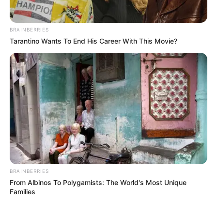
BRAINBERRIES
Tarantino Wants To End His Career With This Movie?
BRAINBERRIES
From Albinos To Polygamists: The World's Most Unique
Families