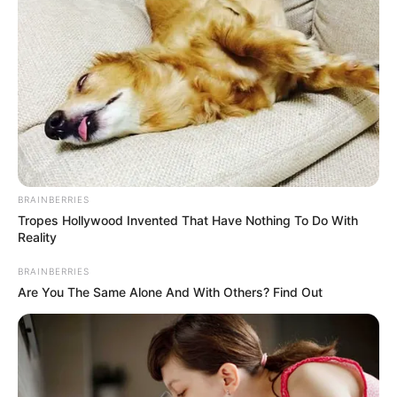
TEMAS RELACIONADOS
CONTRALORÍA DEL TOLIMA
MANTÉNGASE EN ALERTA
Tenemos todas las noticias que le
interesan. Para estar bien informado, por
favor, active las notificaciones de Alerta.
BRAINBERRIES
Tropes Hollywood Invented That Have Nothing To Do With
Reality
ACTIVAR AHORA
BRAINBERRIES
Are You The Same Alone And With Others? Find Out
TEMAS DESTACADOS
SARAMPIÓN
AVENIDA AMBALÁ
IBAGUÉ