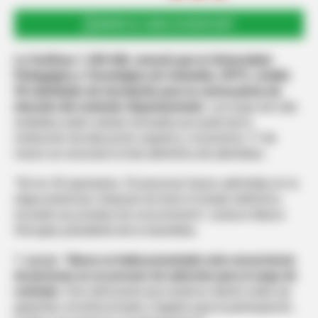
UNIRSE AL CANAL DE WHATSAPP
La Cariñosa 1.420 AM, conoció que la Universidad
Pedagógica y Tecnológica de Colombia, UPTC, recibió
50 solicitudes de inscripción para la convocatoria de
elección del contralor departamental.
Las hojas de vida
recibidas están siendo revisadas por parte de la
institución de educación superior, y el próximo 17 de
marzo se conocerá la lista definitiva de admitidos.
“De los 50 aspirantes, 33 personas fueron admitidas en la
etapa preliminar. Después de tener el listado definitivo,
iniciarán las pruebas de conocimiento”,
sostuvo Marco
Hincapié, presidente de la Asamblea.
Y agregó:
"
Nunca se había presentado esta concurrencia
de personas en un proceso de selección para el cargo de
contralor.
Esto demuestra que estamos dando todas las
garantías constitucionales y legales para la participación,