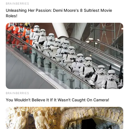
BRAINBERRIES
Unleashing Her Passion: Demi Moore's 8 Sultriest Movie
Roles!
BRAINBERRIES
You Wouldn't Believe It If It Wasn't Caught On Camera!