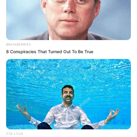
MÁS DE QUEJÓDROMO
BRAINBERRIES
8 Conspiracies That Turned Out To Be True
TEMBLOR EN BOGOTÁ
Tembló en municipio de Cundinamarca
CTA LOVE