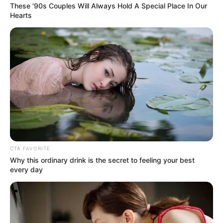
These '90s Couples Will Always Hold A Special Place In Our
COMPARTIR
Hearts
ALERTA BOGOTÁ EN GOOGLE NEWS
TEMAS RELACIONADOS
HOSPITAL FEDERICO LLERAS ACOSTA
MANTÉNGASE EN ALERTA
CTA FAVORITE
Why this ordinary drink is the secret to feeling your best
Tenemos todas las noticias que le
every day
interesan. Para estar bien informado, por
favor, active las notificaciones de Alerta.
ACTIVAR AHORA