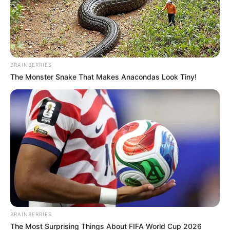
BRAINBERRIES
The Monster Snake That Makes Anacondas Look Tiny!
Federico Lleras Acosta
Recien nacidos
Por:
Valentina Cortés Castillo
Julio 17, 2024
BRAINBERRIES
The Most Surprising Things About FIFA World Cup 2026