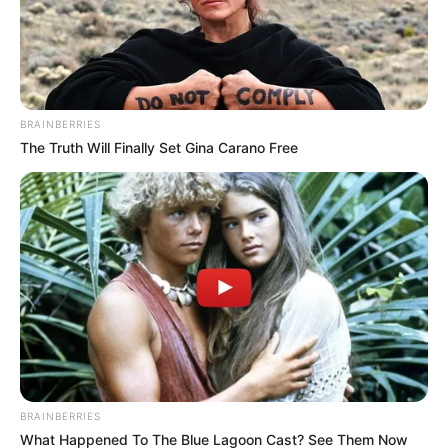
manejo en casa; pero la cifra que más preocupa a los
pediatras es la que registran los bebés de cero a 30 días
de nacidos, pues el Hospital pasó de recibir tres
mensuales en promedio en la UCI neonatal, a 12 en el
último mes.
BRAINBERRIES
Lea También:
Paciente se lanzó desde el quinto piso del
The Truth Will Finally Set Gina Carano Free
hospital Federico Lleras Acosta en Ibagué
BRAINBERRIES
What Happened To The Blue Lagoon Cast? See Them Now