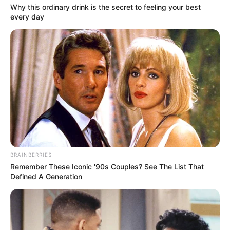
Why this ordinary drink is the secret to feeling your best
MANTÉNGASE EN ALERTA
every day
Tenemos todas las noticias que le
interesan. Para estar bien informado, por
favor, active las notificaciones de Alerta.
ACTIVAR AHORA
TEMAS DESTACADOS
BRAINBERRIES
Remember These Iconic '90s Couples? See The List That
Defined A Generation
SARAMPIÓN
AVENIDA AMBALÁ
IBAGUÉ
PARQUE DE DIVERSIONES
ELECCIONES PRESIDENCIALES
FENÓMENO DEL NIÑO
IBAL