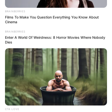
BRAINBERRIES
Films To Make You Question Everything You Know About
Cinema
BRAINBERRIES
Enter A World Of Weirdness: 8 Horror Movies Where Nobody
Dies
Alerta Tolima
Municipio de Cajamarca
Por:
Valentina Cortés Castillo
Enero 4, 2024
CTA LOVE