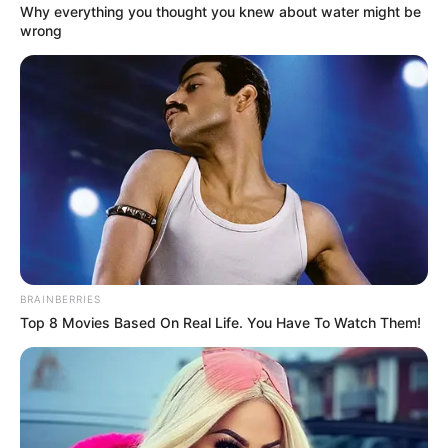
Why everything you thought you knew about water might be
COMPARTIR
wrong
UNIRSE AL CANAL DE WHATSAPP
En el municipio de Cajamarca continúan las denuncias
en contra de la administración saliente debido a las
irregularidades que registraron durante el año pasado
con la falta de pago a los funcionarios y contratistas de
obras, ahora se suman los problemas que Camilo
Valencia recibió con la alcaldía.
En diálogo con La Cariñosa 1.420 AM Ibagué, el nuevo
BRAINBERRIES
alcalde manifestó que a la fecha según la información
Top 8 Movies Based On Real Life. You Have To Watch Them!
oficial
, el municipio presenta deudas superiores a los 12
mil millones de pesos que podrían llegar a los 16
millones por culpa de Julio Roberto Vargas.
Lea También:
¡Con las pilas puestas! Johana Aranda
anuncia ‘victorias tempranas’ para Ibagué