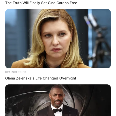
The Truth Will Finally Set Gina Carano Free
El cabildante también subrayó que
el exalcalde Andrés
Hurtado
dejó en marcha varios proyectos de
infraestructura que permitirán destinar los recursos del
fallido puente al mejoramiento de la malla vial en toda la
ciudad.
“La alcaldesa enfrenta un nuevo reto: organizar la
ciudad. Ese dinero que originalmente era para un proyecto
y ahora se destina a otro cuenta con mi apoyo, porque
BRAINBERRIES
beneficiará a Ibagué”, agregó.
Olena Zelenska's Life Changed Overnight
Martínez anticipó que
la solicitud de redireccionamiento
contará con su respaldo en el Concejo
, y destacó que la
prioridad para la alcaldesa debe ser restaurar las vías de
la capital musical.
“Antes, todos los gobernantes se
enfocaban en hacer muchas cosas; sin embargo, ella
podrá concentrarse en las necesidades más urgentes de la