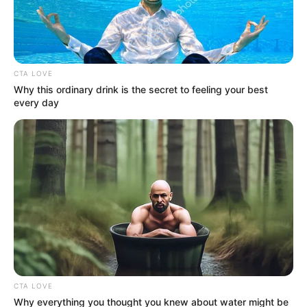
CTA LOVE
Why this ordinary drink is the secret to feeling your best
every day
Imagen suministrada
.
Por:
Paula Rodríguez
Octubre 1, 2024
CTA LOVE
Why everything you thought you knew about water might be