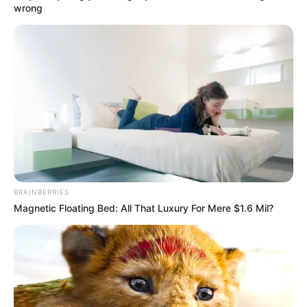
wrong
COMPARTIR
UNIRSE AL CANAL DE WHATSAPP
Con el
inicio de las sesiones ordinarias en el Concejo
Municipal de Ibagué
, los concejales han comenzado a
pronunciarse sobre las solicitudes que presentará la
alcaldesa Johana Aranda. Una de las iniciativas más
destacadas es el
redireccionamiento de los recursos
destinados al fallido proyecto del Puente de la 60
, una
decisión que ha generado opiniones diversas pero
BRAINBERRIES
también un notable respaldo.
Magnetic Floating Bed: All That Luxury For Mere $1.6 Mil?
El
concejal Giovanny Martínez
ha manifestado su total
apoyo a esta propuesta de la mandataria, a pesar de que
en un principio esperaba la ejecución de la obra, que,
según él, habría mejorado la movilidad en la ciudad. “
Esta
vez tomó la decisión quien tiene el bolígrafo; quien tiene
las riendas de Ibagué dirige los recursos hacia obras más