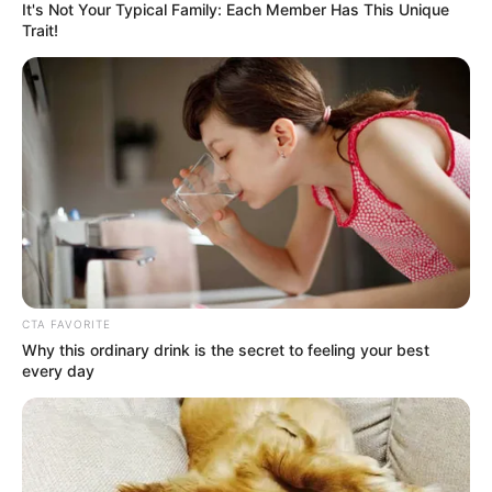
It's Not Your Typical Family: Each Member Has This Unique
este link
Trait!
COMPARTIR
ALERTA BOGOTÁ EN GOOGLE NEWS
TEMAS RELACIONADOS
CTA FAVORITE
CONCEJAL
NOTICIAS DE IBAGUÉ
Why this ordinary drink is the secret to feeling your best
every day
MANTÉNGASE EN ALERTA
Tenemos todas las noticias que le