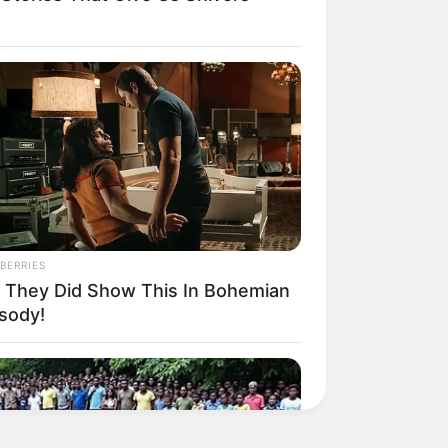
BERRIES
 They Did Show This In Bohemian
sody!