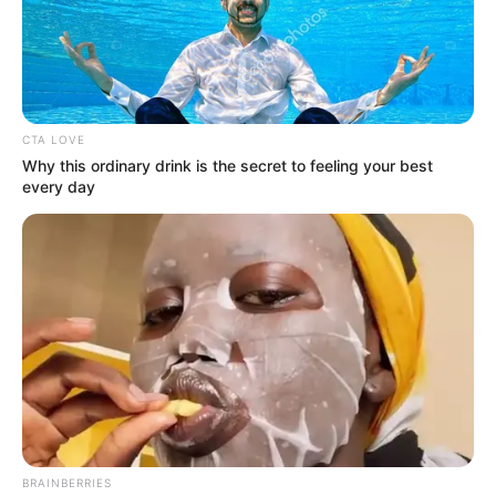
CTA LOVE
Why this ordinary drink is the secret to feeling your best
every day
Infibagué
El Instituto De Financiamiento, Promoción Y Desarrollo
De Ibagué –Infibagué
Por:
Yamileth Diaz Peña
Junio 23, 2025
COMPARTIR
BRAINBERRIES