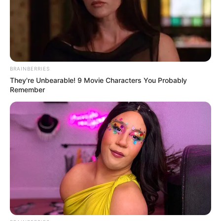
ACTIVAR AHORA
TEMAS DESTACADOS
BRAINBERRIES
They're Unbearable! 9 Movie Characters You Probably
SARAMPIÓN
AVENIDA AMBALÁ
IBAGUÉ
Remember
PARQUE DE DIVERSIONES
ELECCIONES PRESIDENCIALES
FENÓMENO DEL NIÑO
IBAL