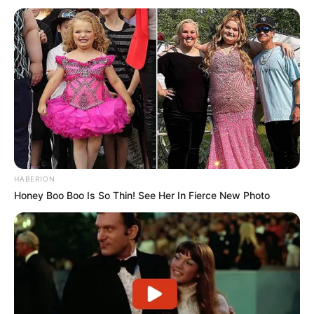
HABERION
Honey Boo Boo Is So Thin! See Her In Fierce New Photo