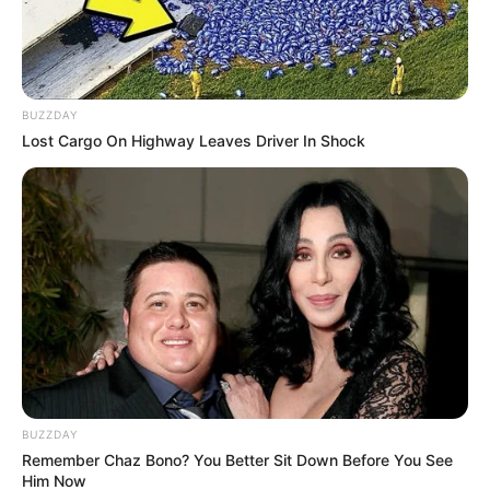
aficionados en los conciertos estimados para la ciudad,
donde 12 mil son extranjeros.
Lea También:
La ocupación hotelera llegó al 100% en el
Tolima
BUZZDAY
Lost Cargo On Highway Leaves Driver In Shock
BUZZDAY
Remember Chaz Bono? You Better Sit Down Before You See
Him Now