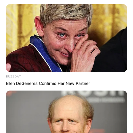
ALERTA BOGOTÁ EN GOOGLE NEWS
TEMAS RELACIONADOS
SECRETARÍA DE CULTURA
MANTÉNGASE EN ALERTA
BUZZDAY
Ellen DeGeneres Confirms Her New Partner
Tenemos todas las noticias que le
interesan. Para estar bien informado, por
favor, active las notificaciones de Alerta.
ACTIVAR AHORA