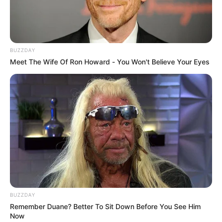
TEMAS DESTACADOS
SARAMPIÓN
AVENIDA AMBALÁ
IBAGUÉ
BUZZDAY
PARQUE DE DIVERSIONES
Meet The Wife Of Ron Howard - You Won't Believe Your Eyes
ELECCIONES PRESIDENCIALES
FENÓMENO DEL NIÑO
IBAL
BUZZDAY
Remember Duane? Better To Sit Down Before You See Him
Now