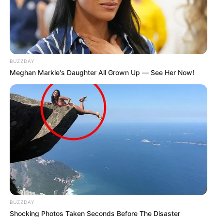
BUZZDAY
Meghan Markle's Daughter All Grown Up — See Her Now!
Imagen suministrada
Por:
Juliette Alexandra Echeverry Bonilla
Marzo 18, 2022
BUZZDAY
COMPARTIR
Shocking Photos Taken Seconds Before The Disaster