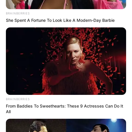
BRAINBERRIES
She Spent A Fortune To Look Like A Modern-Day Barbie
Suministrada
Showy
Por:
Tatty Umaña G.
BRAINBERRIES
Abril 21, 2025
From Baddies To Sweethearts: These 9 Actresses Can Do It
All