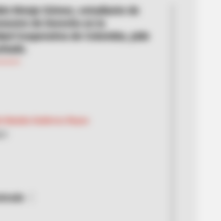
lo Monje Gómez, estudiante de
mestre de Derecho en la
dad Cooperativa de Colombia, pide
chado.
n Natalia Gutiérrez Reyes
021
strado