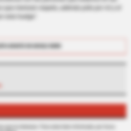
 que merecen respeto, además pido por mí y el
ar esta huelga".
RTA BOGOTÁ EN GOOGLE NEWS
ere Are They 20 Years
L
BRAINBERRIES
Clothes And Shoes Are The Real
Challenges For This Family!
s que le interesan. Para estar bien informado, por favor,