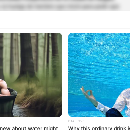
, la huelga de hambre que inició para pedir que
a de Santiago y a la ciudadanía.
 3 días debido a los hechos que vienen
el detonante fue la muerte de Santiago;
yo duré
versidad del Tolima me acogió y sigo haciendo
ograr que se cumplan mis peticiones".
tán llegando con normalidad a Ibagué
 joven huelguista a las administraciones y
CTA LOVE
 de desaparecidos es de 36 personas
knew about water might
Why this ordinary drink i