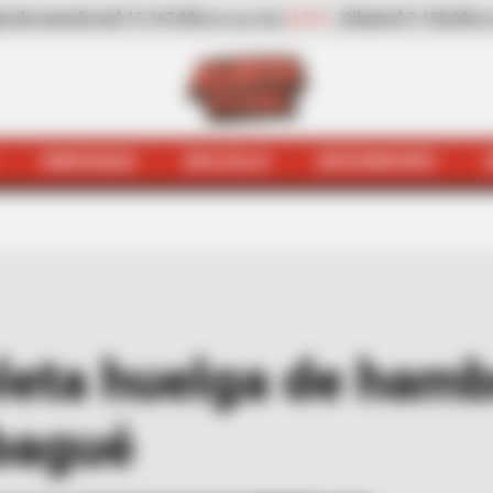
Cilantro
$ 3.156,00
+23,91%
Pepino de rellenar
$ 1.737,00
(Precio por kilo)
(
HINCHADA
BOLSILLO
BOCHINCHES
lima
Quejódromo
Tres días completa huelga de hambre de
leta huelga de hamb
Ibagué