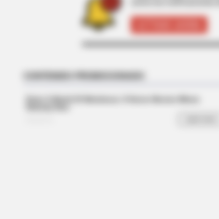
active las notificaciones 
ACTIVAR AHORA
BRAINBERRIES
Is The Movie "Danish Girl" A True
Story?