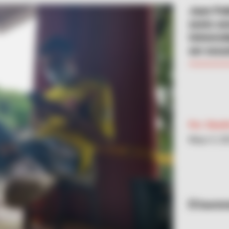
Juan Pab
sexto se
Universi
ser escu
Por:
Sharli
Mayo 5, 2
Sumini