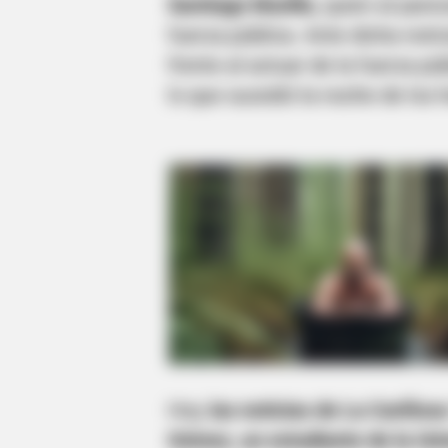
Santiago Murillo,
quien al parece
fuerza pública. Ante dicha notic
frente al actuar de la fuerza p
lo que sucedió la noche de los 
Hoy,
las noticias de La Cariños
Gómez, un estudiante de la Uni