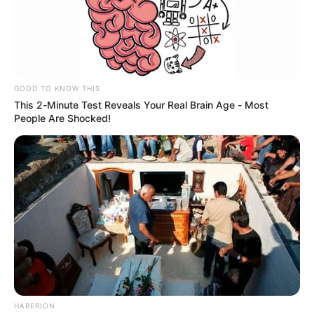
GOOD TO KNOW THIS
This 2-Minute Test Reveals Your Real Brain Age - Most
People Are Shocked!
Alerta Tolima
Volcán Nevado del Ruiz
Por:
Valentina Cortés Castillo
Octubre 13, 2023
HABERION