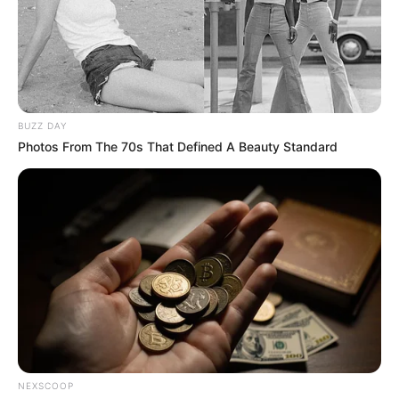
Alerta Naranja o, incluso, Roja.
Se recomienda a la comunidad conservar la calma y
estar atenta a la información proporcionada por el
Servicio Geológico Colombiano
sobre la evolución del
estado del volcán.
BUZZ DAY
Photos From The 70s That Defined A Beauty Standard
Apreciado lector, Alerta Tolima es el
portal más leído del centro del país.
Para recibir la mejor información de
manera oportuna, estar al día en los
acontecimientos que suceden en
Ibagué, el Tolima, Colombia y el
Mundo, haga clic en el siguiente link y
únase a nuestro grupo de WhatsApp
NEXSCOOP