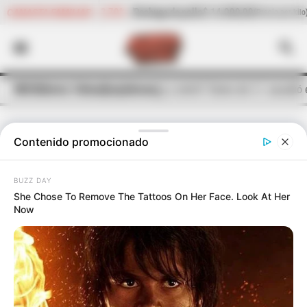
,70%
Pechuga de pollo
$ 14.000,00
-0,48%
Cogote de carne d
CANASTA FAMILIAR
(Precio por kilo)
INICIO
Alerta Tolima
Quejódromo
¿Lo sintió? Sismo de 5.1 sacudió 
Contenido promocionado
TEMBLOR
BUZZ DAY
¿Lo sintió? Sismo de 5.1 sacudió el
She Chose To Remove The Tattoos On Her Face. Look At Her
Tolima
Now
El movimiento telúrico tuvo como epicentro el municipio
de Baraya - Huila.