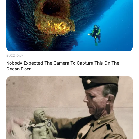
comunidades es a estar atentas ante cualquier situación
de esta índole que se pueda registrar en el
departamento,
teniendo en cuenta que en la mayoría de
los casos se pueden presentar las conocidas réplicas.
Finalmente, cabe recordar que el departamento está en
una transición de temporada de más lluvias al tiempo
seco, según se informó por el IDEAM,
resaltando que hay
BUZZ DAY
una creencia ciudadana que indica que cuando se
Nobody Expected The Camera To Capture This On The
generan estos cambios suele temblar en los territorios.
Ocean Floor
COMPARTIR
ALERTA BOGOTÁ EN GOOGLE NEWS
TEMAS RELACIONADOS
TEMBLOR