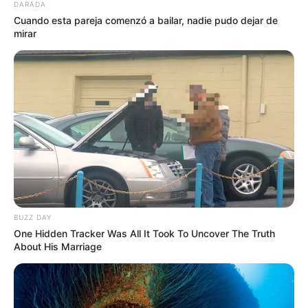
DARADA
fuertemente el territorio a causa de un temblor
Cuando esta pareja comenzó a bailar, nadie pudo dejar de
registrado por el Servicio Geológico Colombiano
a las 4
mirar
y 12 de la tarde en el municipio de Baraya, en el
departamento del Huila, con una magnitud de 5.1.
Lea También:
Por emergencia sanitaria quedan
aplazados los días sin carro y sin moto en Ibagué
De acuerdo con el Servicio Geológico Colombiano, en su
boletín actualizado,
el sismo se registró con una
profundidad superficial y a esta hora se mantiene el
barrido en los departamentos en los que fue sentido.
Hasta el momento, en el departamento del Tolima, los
BUZZ DAY
organismos de socorro no han registrado ningún daño en
One Hidden Tracker Was All It Took To Uncover The Truth
las localidades y desde la Secretaría de Ambiente y
About His Marriage
Gestión del Riesgo se informó que
se continúa con el
monitoreo.
El llamado que realizan las autoridades a las