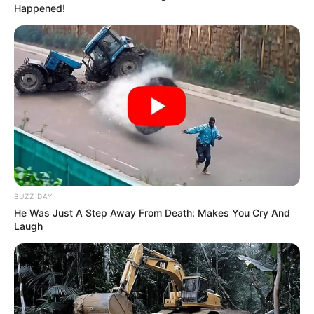
Happened!
UNIRSE AL CANAL DE WHATSAPP
El cambio climático sigue causando efectos en el país,
pues la variabilidad de las lluvias y calor generan que se
empiecen a evidenciar las consecuencias en cada una
de las poblaciones.
Lea También:
Con nueva iluminación quedó el estadio
Manuel Murillo Toro de Ibagué
Cabe recordar, que
de acuerdo con especialistas, los
BUZZ DAY
temblores se producen por la liberación de energía o
He Was Just A Step Away From Death: Makes You Cry And
tensiones acumuladas en el interior de la Tierra.
Esto,
Laugh
cuando existen rupturas repentinas en las capas
tectónicas, las cuales a veces se acompañan por la
ruptura de la superficie terrestre, producen vibraciones en
el suelo.