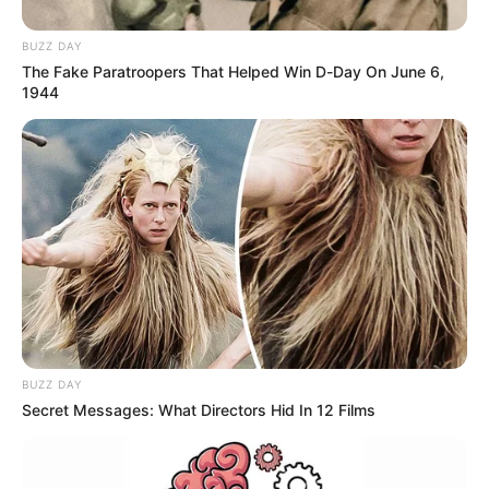
BUZZ DAY
MANTÉNGASE EN ALERTA
The Fake Paratroopers That Helped Win D-Day On June 6,
1944
Tenemos todas las noticias que le
interesan. Para estar bien informado, por
favor, active las notificaciones de Alerta.
ACTIVAR AHORA
TEMAS DESTACADOS
BUZZ DAY
Secret Messages: What Directors Hid In 12 Films
SARAMPIÓN
AVENIDA AMBALÁ
IBAGUÉ
PARQUE DE DIVERSIONES
ELECCIONES PRESIDENCIALES
FENÓMENO DEL NIÑO
IBAL