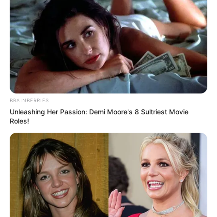
BRAINBERRIES
Unleashing Her Passion: Demi Moore's 8 Sultriest Movie
Roles!
Gobernación del Huila
Más de 3.000 vacunas diarias se deben aplicar en el
Huila: Gobernador Luis Enrique Dussán López
Por:
Sharlin Natalia Gutiérrez Reyes
Abril 9, 2021