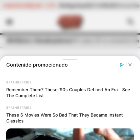
%
Pechuga de pollo
$ 14.000,00
-0,48%
Cogote de carne de r
CANASTA FAMILIAR
(Precio por kilo)
INICIO
Alerta Tolima
Quejódromo
195 camas UCI se encuentran libr
Contenido promocionado
COVID-19
BRAINBERRIES
195 camas UCI se encuentran libres
Remember Them? These '90s Couples Defined An Era—See
en el Tolima
The Complete List
BRAINBERRIES
Según el último informe del INS, sólo 20 personas están
These 6 Movies Were So Bad That They Became Instant
ocupando estas camas por Covid-19.
Classics