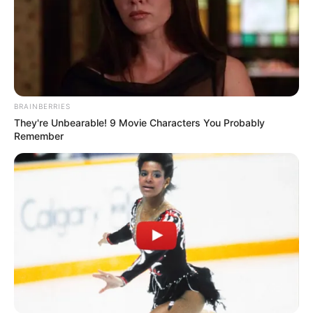
1. 30 a 39 años
14.742
2. 20 A 29 años
13.853
3. 40 a 49 años
10.737
BRAINBERRIES
They're Unbearable! 9 Movie Characters You Probably
Total de casos en edades entre 0 a 19 años: 6.075 casos
Remember
Fallecimientos clasificados del día: 1
Acumulado fallecidos: 2.161
Lea También: Lady Noriega fue hospitalizada por Covid-
19
Distribución de fallecimientos:
Ibagué 1.187