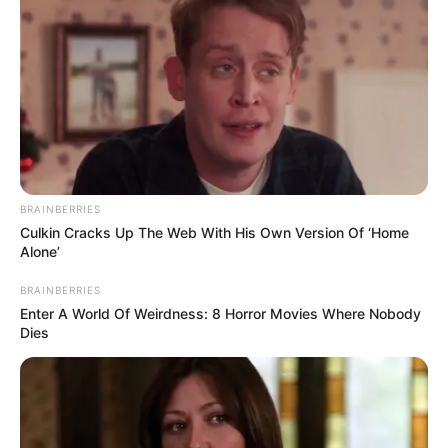
Fresno 1
Guamo 1
Honda 1
Icononzo 1
Lérida 1
Líbano 1
Ortega 1
San Luis 1
Distribución de los casos por
BRAINBERRIES
municipio más afectados:
Culkin Cracks Up The Web With His Own Version Of ‘Home
Alone’
Ibagué 48602
BRAINBERRIES
Espinal 4262
Enter A World Of Weirdness: 8 Horror Movies Where Nobody
Melgar 1982
Dies
Chaparral 1813
Honda 1035
Edades más afectadas: