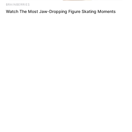
Espinal 180
BRAINBERRIES
Honda 79
Watch The Most Jaw‑Dropping Figure Skating Moments
Mariquita 67
Chaparral 59
Melgar 49
Flandes 45
Líbano 44
Guamo 42
Coyaima 40
Natagaima 31
Lérida 31
Fresno 30
Purificación 29
Saldaña 25
Ortega 23
Ataco 18
Cajamarca 18
Venadillo 18
Rovira 16
Rioblanco 12