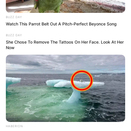
TEMAS DESTACADOS
BUZZ DAY
SARAMPIÓN
AVENIDA AMBALÁ
IBAGUÉ
Watch This Parrot Belt Out A Pitch-Perfect Beyonce Song
PARQUE DE DIVERSIONES
ELECCIONES PRESIDENCIALES
BUZZ DAY
FENÓMENO DEL NIÑO
IBAL
She Chose To Remove The Tattoos On Her Face. Look At Her
Now
HABERION