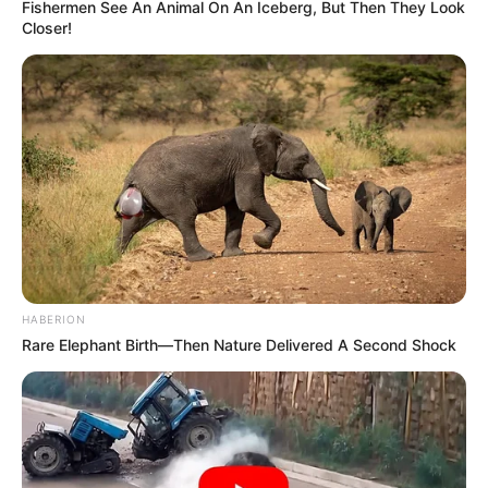
Fishermen See An Animal On An Iceberg, But Then They Look
Closer!
HABERION
Rare Elephant Birth—Then Nature Delivered A Second Shock