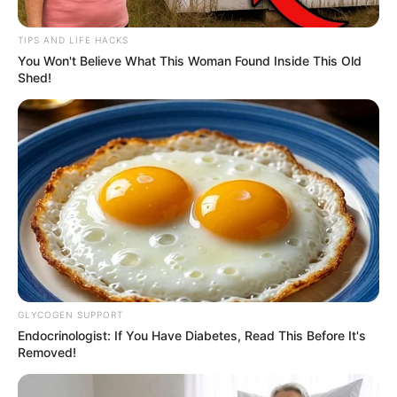
TIPS AND LIFE HACKS
You Won't Believe What This Woman Found Inside This Old
Shed!
Gobernación del Tolima
Por:
Valentina Cortés Castillo
Agosto 14, 2021
GLYCOGEN SUPPORT
Endocrinologist: If You Have Diabetes, Read This Before It's
Removed!