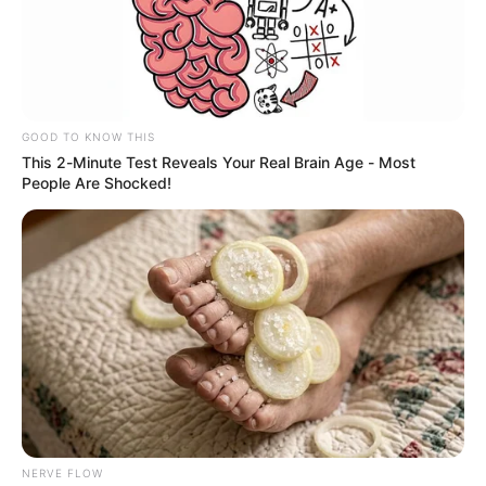
descargos.
GOOD TO KNOW THIS
This 2-Minute Test Reveals Your Real Brain Age - Most
People Are Shocked!
Suministrada
Secreducacion tolima responde paro murillo
Por:
Laura Daniela Reyes Martínez
Julio 24, 2025
NERVE FLOW