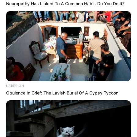
Neuropathy Has Linked To A Common Habit. Do You Do It?
COMPARTIR
UNIRSE AL CANAL DE WHATSAPP
El prolongado paro estudiantil en la Institución Técnica
Lepanto del municipio de Murillo, Tolima, sigue
generando tensiones entre la comunidad educativa y las
autoridades departamentales. Ya son once días de
suspensión indefinida de clases, toma pacífica de vías y
exigencias por parte de estudiantes, docentes y padres de
HABERION
familia, quienes reclaman el retiro inmediato del rector y
Opulence In Grief: The Lavish Burial Of A Gypsy Tycoon
denuncian presuntas irregularidades administrativas
dentro de la institución.
En medio del creciente malestar social, el secretario de
Educación del Tolima, Andrés Bedoya, rompió el silencio y
entregó su versión sobre lo que realmente está
ocurriendo. En entrevista con este medio, el funcionario