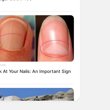
RION
k At Your Nails: An Important Sign