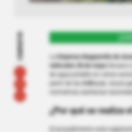
COMPARTIR
UNI
La
Empresa Ibaguereña de Acue
miércoles 28 de mayo
llevará a
de agua potable en varios sect
partir de las
4:00 a.m.
, busca g
normativas sanitarias nacional
¿Por qué se realiza 
El procedimiento está reglame