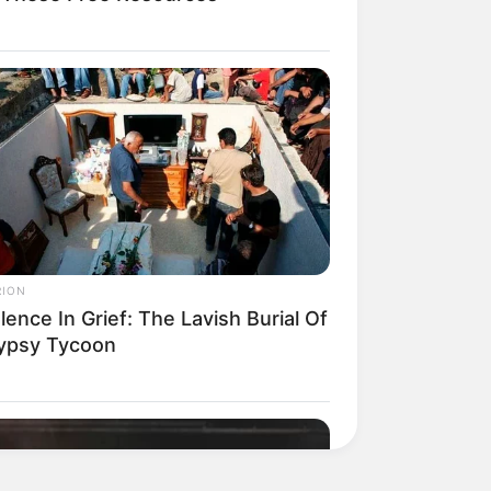
RION
ence In Grief: The Lavish Burial Of
ypsy Tycoon