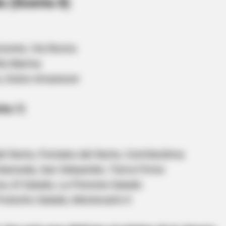
 (Distrito 8)
HABERION
BUZZ 
 By
Rare Elephant Birth—Then Nature
The
izonte, Vía Rovira
Delivered A Second Shock
See
la Marina
, Dulce Amanecer
ito 7)
el Norte, Portales del Norte, Comfatolima
Alameda, San Sebastián, Tierra Firme
, El Salado, La Floresta Salado
otecho Salado, Montecarlo II