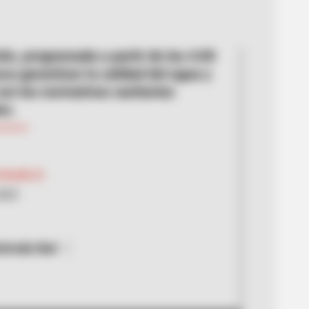
ión, programada a partir de las 4:00
ca garantizar la calidad del agua y
con las normativas sanitarias
es.
 Umaña G.
2025
trada ibal