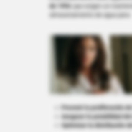
de 1994
, que exigen un manten
almacenamiento de agua para:
Prevenir la proliferación 
Asegurar la potabilidad del
Optimizar la distribución de