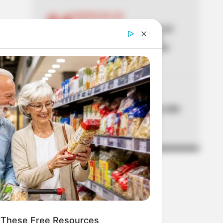
04
CORTES DE LUZ
Bogotá, Tocancipá y Cota se
quedan a oscuras el 6 de
agosto: lista de barrios con
cortes de luz
05
CORTES DE LUZ
¡Pilas! Air-e cortará la luz este
jueves en Barranquilla y
municipios del Atlántico
g These Free Resources