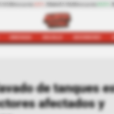
56,00
+23,91%
Pepino de rellenar
$ 1.737,00
-2
(Precio por kilo)
(Precio por kilo)
HINCHADA
BOLSILLO
BOCHINCHES
 realizará lavado de tanques este Miércoles 28 de Mayo
lavado de tanques e
ctores afectados y