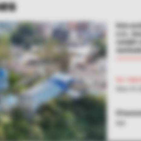
es
Esta acc
a.m., bus
cumplir 
nacional
Por:
Tatty
Mayo 24, 
Suminis
ibal