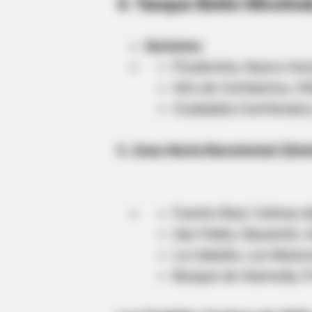
4. Tanque Belén Mirolindo
Sectores:
HABERION
5 Of The Rarest Human Mutations
Picaleniita, Nuevo Hor
Order
Alto de Combeima, Vil
Ciudadela Comfenalco
5. Zona Norte/Nororiental (Distr
Fuente Real, Colinas d
San Pablo, Nazareth, 
La Cabaña, Los Músicos
Bosque de Alameda, Pr