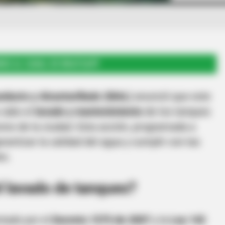
RSE AL CANAL DE WHATSAPP
ducto y Alcantarillado (IBAL)
anunció que este
 cabo el
lavado y mantenimiento
de los tanques
ores de la ciudad. Esta acción, programada a
arantizar la calidad del agua y cumplir con las
es.
el lavado de tanques?
ntado por el
Decreto 1575 de 2007
y la
Ley 142