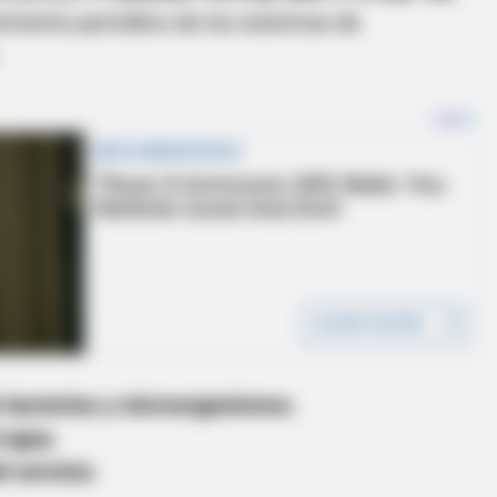
imiento periódico de los sistemas de
de bacterias y microorganismos.
 agua.
l servicio.