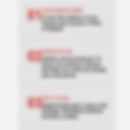
01
LOCALIDAD DE USME
El caso del cadáver en una
hamaca que sacude a Usme,
en Bogotá
02
CORTES DE LUZ
Palmira, sin luz hasta por 10
horas: los sectores y barrios
del Valle con cortes de energía
para este jueves
03
PICO Y PLACA
Bogotá tendrá pico y placa este
domingo: Movilidad confirmó
horarios y multas