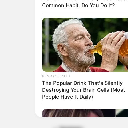
temporal del servicio
en los sec
Common Habit. Do You Do It?
1. Tanque Piedrapintada (
Sectores:
Parque Deportivo, Ge
Vía Aeropuerto Perale
Milenio I y II, Andalucí
MEMORY HEALTH
Arkacarolina, La Campi
The Popular Drink That's Silently
Reservado
Destroying Your Brain Cells (Most
People Have It Daily)
2. Tanque Ambalá (Distri