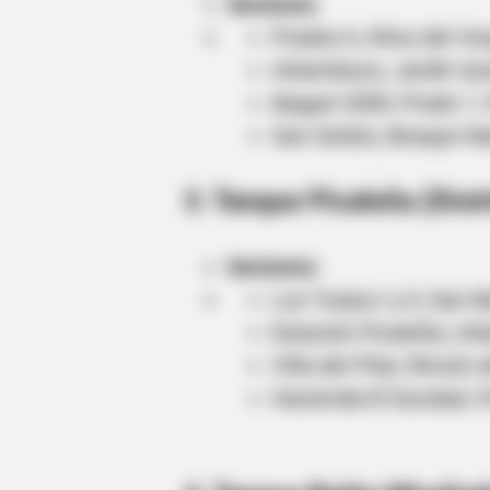
Sectores:
Prados II, Altos del Ver
Arkambuco, Jardín Qui
Ibagué 2000, Prado 1,
San Gelato, Bosque Nat
3. Tanque Picaleña (Distr
HABERION
Sectores:
Nicole Kidman Finally Admits Wha
Los Tunjos I y II, San 
Estación Picaleña, Ur
Villa del Pilar, Rincón
Hacienda El Escobal, 