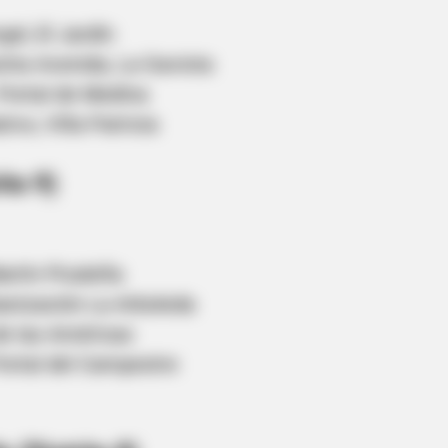
gel, El Jardín
nta Avenida, La Gaviota
 Portal de Medina
ivo, Villa Patricia
ito 9)
HABERION
t We All Suspected
Oncologist: Stop Eating
Martín Picaleña
banización La Arboleda
 de las Américas
Portal del Campestre