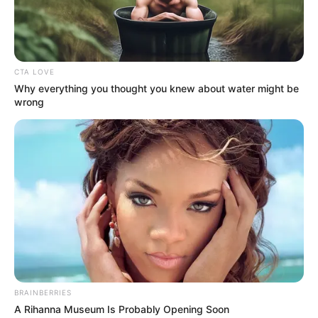
Tenemos todas las noticias que le
interesan. Para estar bien informado, por
favor, active las notificaciones de Alerta.
CTA LOVE
ACTIVAR AHORA
Why everything you thought you knew about water might be
wrong
TEMAS DESTACADOS
SARAMPIÓN
AVENIDA AMBALÁ
IBAGUÉ
PARQUE DE DIVERSIONES
ELECCIONES PRESIDENCIALES
FENÓMENO DEL NIÑO
IBAL
BRAINBERRIES
A Rihanna Museum Is Probably Opening Soon