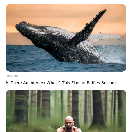
vías.
A la fecha se tienen 46 casos de siniestros viales donde
uno se dio en lo corrido de este mes de diciembre
.
COMPARTIR
ALERTA BOGOTÁ EN GOOGLE NEWS
BRAINBERRIES
TEMAS RELACIONADOS
Is There An Intersex Whale? This Finding Baffles Science
ACCIDENTE DE TRÁNSITO
MOTOCICLISTAS
CARRETERAS
MANTÉNGASE EN ALERTA