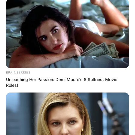
La Policía Tolima brinda a viajeros recomendaciones
para evitar accidentes de tránsito en este puente
festivo.
-
Revise el estado mecánico
de su vehículo.
-
No consuma bebidas embriagantes.
-
Acate las normas
de tránsito.
BRAINBERRIES
No utilice elementos distractores
mientras conduce.
Unleashing Her Passion: Demi Moore's 8 Sultriest Movie
Roles!
-
Verifique el estado
de las vías.
-
Revise su vehículo antes de viajar:
lleve su vehículo a
un taller mecánico donde puedan hacer una revisión
previa de su carro.
-
Recuerde tener los documentos al día,
así evitará