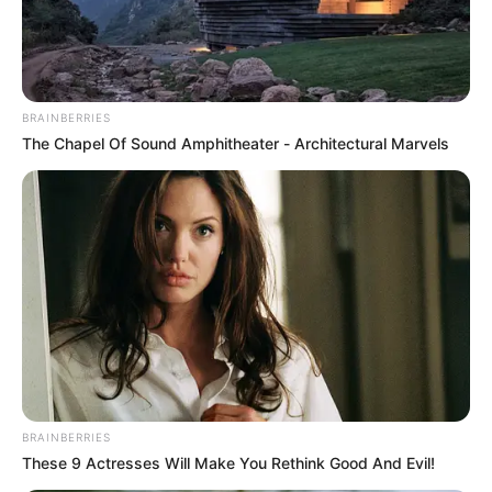
BRAINBERRIES
The Chapel Of Sound Amphitheater - Architectural Marvels
Departamento de Policía Tolima
Vías del Tolima. Imagen de ilustración.
Por:
Valentina Cortés Castillo
Diciembre 27, 2021
BRAINBERRIES
These 9 Actresses Will Make You Rethink Good And Evil!