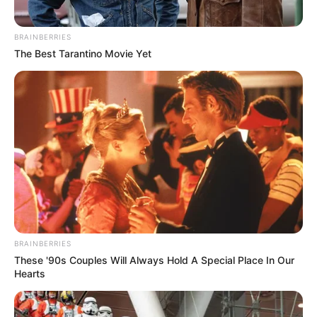
Tenemos todas las noticias que le
BRAINBERRIES
interesan. Para estar bien informado, por
The Best Tarantino Movie Yet
favor, active las notificaciones de Alerta.
ACTIVAR AHORA
TEMAS DESTACADOS
SARAMPIÓN
AVENIDA AMBALÁ
IBAGUÉ
PARQUE DE DIVERSIONES
ELECCIONES PRESIDENCIALES
BRAINBERRIES
FENÓMENO DEL NIÑO
IBAL
These '90s Couples Will Always Hold A Special Place In Our
Hearts