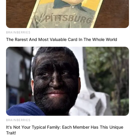
BRAINBERRIES
The Rarest And Most Valuable Card In The Whole World
Dirección Operativa de la Secretaría de Tránsito del
Tolima
Se prevén cierres en algunas vías del departamento del
Tolima.
Por:
Valentina Cortés Castillo
BRAINBERRIES
Marzo 11, 2025
It's Not Your Typical Family: Each Member Has This Unique
Trait!