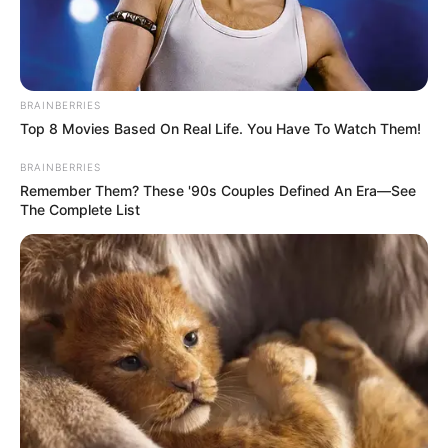
establecido puntos estratégicos porque están afectados
los pequeños productores, madres cabezas de familia y
quienes trabajan día a día en la región”,
afirmó Herrera.
Lea También: El alpiste: ¿Un superalimento con
BRAINBERRIES
beneficios milagrosos para la salud?
Top 8 Movies Based On Real Life. You Have To Watch Them!
BRAINBERRIES
Remember Them? These '90s Couples Defined An Era—See
The Complete List