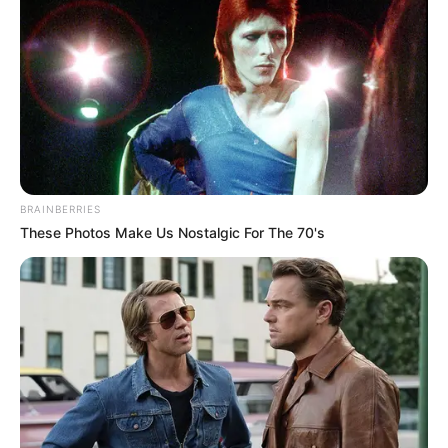
¿Quieres mantenerte informado?
Agrégate a nuestro
Grupo de Noticias
haciendo clic aquí
COMPARTIR
BRAINBERRIES
ALERTA BOGOTÁ EN GOOGLE NEWS
These Photos Make Us Nostalgic For The 70's
TEMAS RELACIONADOS
CIERRES VIALES
ARROCEROS
BLOQUEOS VIALES
NOTICIAS DEL TOLIMA
MANTÉNGASE EN ALERTA