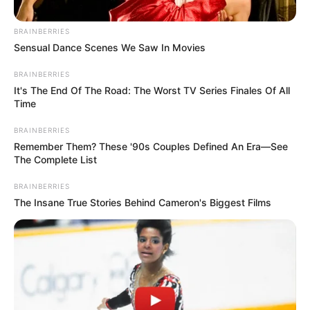
BRAINBERRIES
Sensual Dance Scenes We Saw In Movies
BRAINBERRIES
It's The End Of The Road: The Worst TV Series Finales Of All
Time
BRAINBERRIES
Remember Them? These '90s Couples Defined An Era—See
The Complete List
Suministrada
BRAINBERRIES
Accidente en la Avenida Pedro Tafur
The Insane True Stories Behind Cameron's Biggest Films
Por:
Iván Santiago Rojas
Octubre 15, 2025
COMPARTIR