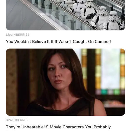
BRAINBERRIES
You Wouldn't Believe It If It Wasn't Caught On Camera!
BRAINBERRIES
They're Unbearable! 9 Movie Characters You Probably