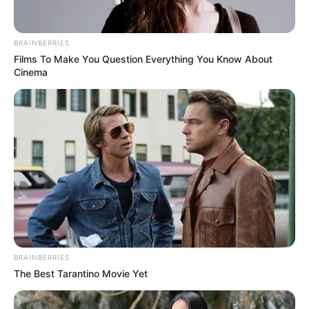
BRAINBERRIES
Films To Make You Question Everything You Know About
Cinema
BRAINBERRIES
Según
Félix Salgado, director de Gestión del Riesgo de
The Best Tarantino Movie Yet
Ibagué
, se realizó un exhaustivo trabajo a lo largo de la
cuenca del Combeima para evaluar el estado del terreno y