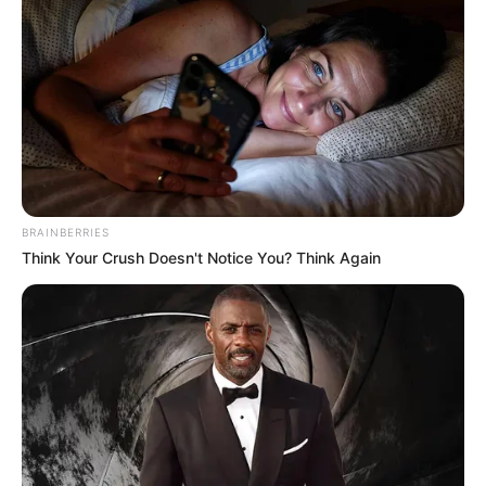
noticia se esté desarrollando,
escríbanos al WhatsApp a través de
este link
COMPARTIR
ALERTA BOGOTÁ EN GOOGLE NEWS
BRAINBERRIES
Think Your Crush Doesn't Notice You? Think Again
TEMAS RELACIONADOS
VILLA RESTREPO
FUERTES LLUVIAS
NOTICIAS DE IBAGUÉ
MANTÉNGASE EN ALERTA