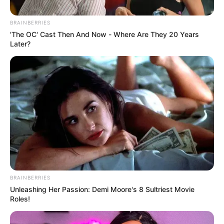
BRAINBERRIES
'The OC' Cast Then And Now - Where Are They 20 Years
Later?
Villa Restrepo
Villa Restrepo
Por:
Paula Rodríguez
BRAINBERRIES
Agosto 13, 2024
Unleashing Her Passion: Demi Moore's 8 Sultriest Movie
Roles!