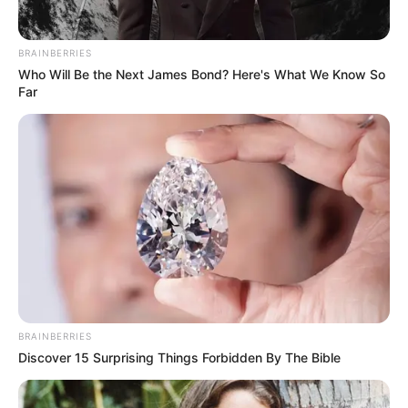
Tenemos todas las noticias que le
interesan. Para estar bien informado, por
BRAINBERRIES
favor, active las notificaciones de Alerta.
Who Will Be the Next James Bond? Here's What We Know So
Far
ACTIVAR AHORA
TEMAS DESTACADOS
SARAMPIÓN
AVENIDA AMBALÁ
IBAGUÉ
PARQUE DE DIVERSIONES
ELECCIONES PRESIDENCIALES
FENÓMENO DEL NIÑO
IBAL
BRAINBERRIES
Discover 15 Surprising Things Forbidden By The Bible