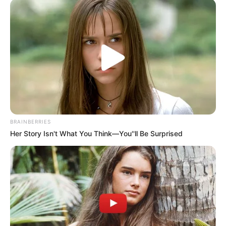
medidas para evitar los posibles traumatismos
que se
puedan presentar durante los días de intervención en la
vía.
Cabe señalar,
que también se hacen recomendaciones,
debido a la temporada de lluvias que se registran en
todo el territorio,
en busca de salvaguardar la vida de los
conductores que transitan por sectores de alta
complejidad en cuanto a derrumbes.
BRAINBERRIES
"Los conductores deben tener en cuenta las
Her Story Isn't What You Think—You''ll Be Surprised
recomendaciones que se han dado por las autoridades
competentes, en busca de salvaguardar su vida en los
corredores viales".
COMPARTIR
ALERTA BOGOTÁ EN GOOGLE NEWS