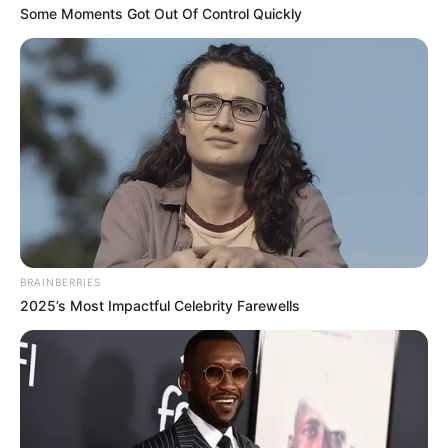
Some Moments Got Out Of Control Quickly
SARAMPIÓN
AVENIDA AMBALÁ
IBAGUÉ
PARQUE DE DIVERSIONES
ELECCIONES PRESIDENCIALES
FENÓMENO DEL NIÑO
IBAL
BRAINBERRIES
2025’s Most Impactful Celebrity Farewells