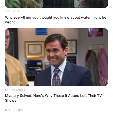
CTA LOVE
Why everything you thought you knew about water might be
wrong
Suministrado por concesionaria San Rafael
BRAINBERRIES
Por:
Sharlin Natalia Gutiérrez Reyes
Mystery Solved: Here's Why These 9 Actors Left Their TV
Marzo 19, 2021
Shows
BRAINBERRIES