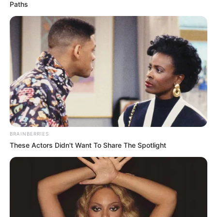
Lunes 25 de mayo de 2026:
placas terminadas en 8
Paths
y 9.
Martes 26 de mayo:
placas 0 y 1.
Miércoles 27 de mayo:
placas 2 y 3.
Jueves 28 de mayo:
placas 4 y 5.
Viernes 29 de mayo:
placas 6 y 7.
Eso significa que
si la placa del vehículo finaliza en
alguno de esos números
, no podrá
circular en los
horarios establecidos
para ese día.
BRAINBERRIES
These Actors Didn't Want To Share The Spotlight
LEA TAMBIÉN
Paso entre Tolima y Caldas tendrá
cambio que esperan miles de
conductores