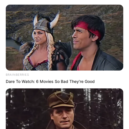
La elaboración del masato se fundamenta en un proceso
de fermentación microbiana natural que le confiere sus
características organolépticas distintivas.
Al igual que
otras bebidas alcohólicas, el masato se produce por
fermentación microbiana, especialmente por varios
tipos de Lactobacillus que transforman los azúcares
naturales de los ingredientes en alcohol y otros
compuestos que definen su sabor único.
Esta fermentación láctica no solo genera el contenido
BRAINBERRIES
alcohólico característico, sino que también desarrolla los
Dare To Watch: 6 Movies So Bad They're Good
sabores complejos y la textura cremosa que distinguen al
masato de otras bebidas tradicionales.
El proceso fermentativo, que se desarrolla en condiciones
controladas de temperatura ambiente, permite que los
microorganismos beneficiosos transformen los
almidones presentes en los cereales y tubérculos en
azúcares fermentables, creando una bebida nutritiva y de