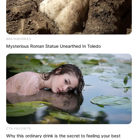
BRAINBERRIES
Mysterious Roman Statue Unearthed In Toledo
Suministrada
masato
Por:
Tatty Umaña G.
Septiembre 14, 2025
CTA FAVORITE
Why this ordinary drink is the secret to feeling your best