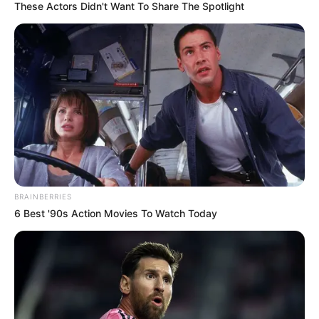
These Actors Didn't Want To Share The Spotlight
temperaturas proyectadas en la región.
COMPARTIR
ALERTA BOGOTÁ EN GOOGLE NEWS
TEMAS RELACIONADOS
COMITÉ DE GANADEROS DEL TOLIMA
GANADO
GANADERO
GANADEROS
IDEAM
BRAINBERRIES
FENÓMENO DEL NIÑO
ALERTA TOLIMA
6 Best '90s Action Movies To Watch Today
NOTICIAS DEL TOLIMA
MANTÉNGASE EN ALERTA
Tenemos todas las noticias que le