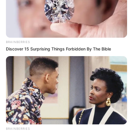
agua para esos momentos.
Los ganaderos han
cambiado la cultura; en ese sentido han avanzado en la
siembra de árboles
, en sistemas silvopastoriles con
oferta forrajera y en su aprovisionamiento", acotó Silva.
BRAINBERRIES
LEA TAMBIÉN
Discover 15 Surprising Things Forbidden By The Bible
Alrededor de 200 hectáreas han
sido arrasadas en Ataco (Tolima) en
actividades de minería ilegal
Llamado de atención
Los entes de gestión del riesgo en el departamento del
Tolima
han instado a los municipios a diseñar y poner en
marcha planes de contingencia
para prevenir
BRAINBERRIES
afectaciones o emergencias asociadas con las altas