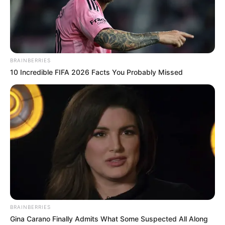
interesan. Para estar bien informado, por
favor, active las notificaciones de Alerta.
ACTIVAR AHORA
BRAINBERRIES
10 Incredible FIFA 2026 Facts You Probably Missed
TEMAS DESTACADOS
SARAMPIÓN
AVENIDA AMBALÁ
IBAGUÉ
PARQUE DE DIVERSIONES
ELECCIONES PRESIDENCIALES
FENÓMENO DEL NIÑO
IBAL
BRAINBERRIES
Gina Carano Finally Admits What Some Suspected All Along