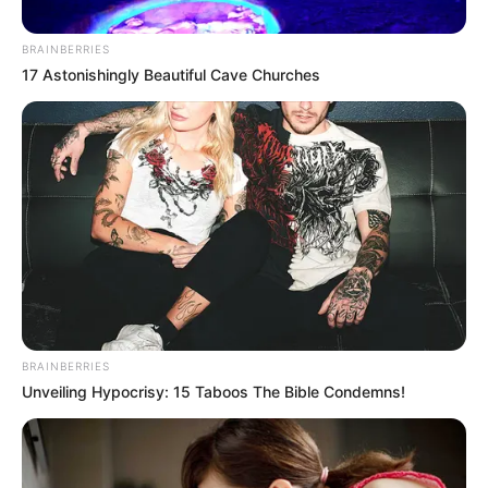
BRAINBERRIES
17 Astonishingly Beautiful Cave Churches
Instituto Colombiano Agropecuario
Ganado.
Por:
Manuel Alejandro Brisneda Díaz
BRAINBERRIES
Mayo 13, 2026
Unveiling Hypocrisy: 15 Taboos The Bible Condemns!