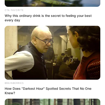
Ibagué celebrará al campo por todo
CTA FAVORITE
lo alto: habrá conciertos, feria y
Why this ordinary drink is the secret to feeling your best
botas gratis
every day
BRAINBERRIES
How Does "Darkest Hour" Spotted Secrets That No One
Knew?