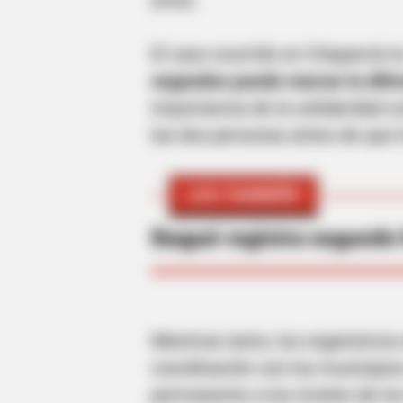
CTA LOVE
Why everything you thought you
El caso ocurrido en Chaparral 
knew about water might be wrong
segundos puede marcar la difere
importancia de la solidaridad c
las dos personas antes de que 
LEA TAMBIÉN
Ibagué registra segundo
Mientras tanto, los organismos 
coordinación con los municipio
BRAINBERRIES
See How The Blue Lagoon Cast Ha
permanente a los niveles de los