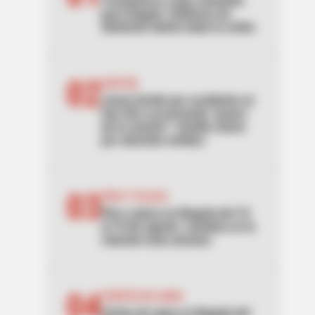
Trasladaron a Epa Colombia
para Ibagué: Gobierno de
Abelardo habría dado la orden
02
SAN GIL
Joven herido por accidente en
San Gil y un presunto “paseo
de la muerte”: familia clama
por atención médica
03
PICO Y PLACA
Pico y placa en Bogotá del 10
al 16 de agosto: cambios en la
rotación esta semana
04
CORTES DE AGUA
Cortes de agua en Bogotá del