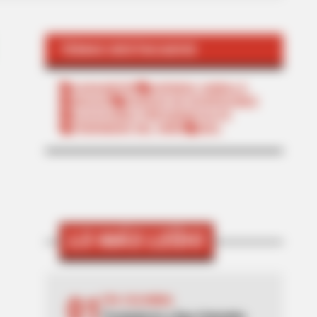
TEMAS DESTACADOS
SARAMPIÓN
AVENIDA AMBALÁ
IBAGUÉ
PARQUE DE DIVERSIONES
ELECCIONES PRESIDENCIALES
FENÓMENO DEL NIÑO
IBAL
LO MÁS LEÍDO
01
EPA COLOMBIA