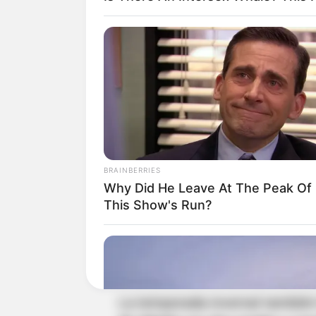
Al menos 45 familias res
en Ibagué
Este hecho ocurre en medio de 
el departamento. Las autorida
BRAINBERRIES
permanecen en alerta naranja 
Why Did He Leave At The Peak Of
zonas cercanas a ríos como el
This Show's Run?
Saldaña y otros afluentes estra
municipio de
Ataco se mantiene
que incrementa la preocupación
La temporada invernal también