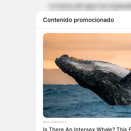
La fuerza del agua fue implaca
arrastrados por la corriente
, g
Contenido promocionado
presenciaron la escena. Sin emb
sector fue clave. La comunidad,
auxiliar a las dos personas, qu
salvas
.
Aunque el desenlace fue positi
no corrió con la misma suerte.
corriente y desapareció en el a
recuperado. La fuerza del agua 
automotor, evidenciando el alto
durante la temporada de lluvias
BRAINBERRIES
Is There An Intersex Whale? This 
LEA TAMBIÉN