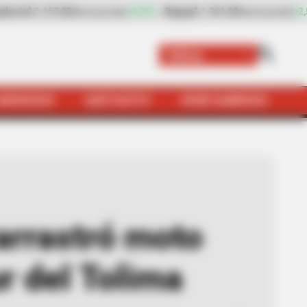
paya
$ 1.961,00
+2,51%
plátano hartón verde
$ 1.094,00
(Precio por kilo)
(Preci
Tolima
SERVICIOS
QUÉ SUSTO
VIVIR SABROSO
 ocupantes en Chaparral, sur del Tolima
arrastró moto
r del Tolima