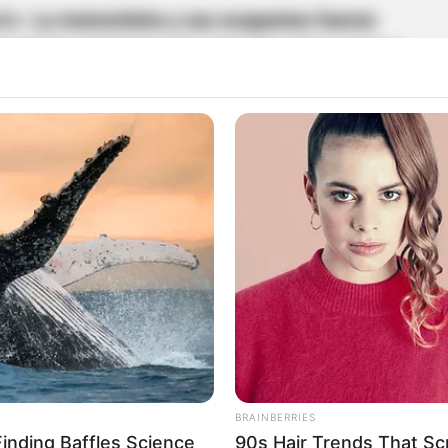
ble.
La motocicleta y sus ocupantes fueron
enerando momentos de angustia entre quienes
argo, la rápida reacción de los habitantes del
 sin dudarlo, intervino de inmediato y logró
ienes finalmente
fueron rescatadas sanas y
vo en términos de vidas humanas, la motocicleta
El vehículo fue completamente arrastrado por la
fluente
, sin que hasta el momento haya sido
impidió cualquier intento de rescate del
 riesgo que representan las crecientes súbitas
.
BRAINBERRIES
Finding Baffles Science
90s Hair Trends That Sc