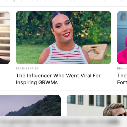
ultan afectadas por lluvias intensas
una compleja situación climática que enfrenta
des confirmaron que
varios municipios
BRAINBERRIES
BRAIN
por amenaza hidrológica
, especialmente en
The Influencer Who Went Viral For
The
 Magdalena, Prado, Chenche, Sumapaz, Coello,
Inspiring GRWMs
For
tégicos del territorio tolimense. Además, el
 en alerta roja por riesgo de deslizamientos
, lo
 en esta región del sur del departamento.
 ha generado otras emergencias, como la
caída