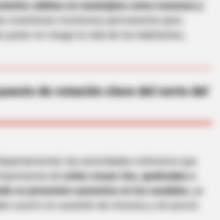
ecientes súbitas en municipios como Icononzo y
des mantienen monitoreo permanente para
 poner en riesgo la vida de los habitantes.
puesto de votación clave del norte del
BRAINBERRIES
 - Architectural Marvels
The Best Tarantino Movi
epartamental, las autoridades reiteraron que
importancia de
evitar cruzar ríos, quebradas o
ando se presenten aumentos en los caudales
, ya
en ocurrir en cuestión de minutos y sin previo