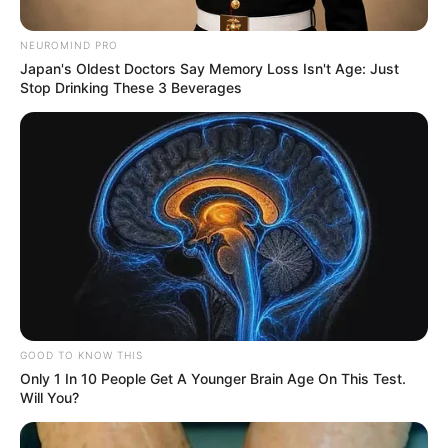
NEUROMIND PRO
Japan's Oldest Doctors Say Memory Loss Isn't Age: Just
Stop Drinking These 3 Beverages
Cortolima
Con el proyecto 'Cuidando nuestra tierra', Cortolima
pondrá en marcha la intervención de 1.603 hectáreas en
varios municipios mediante distintos modelos de
restauración ecológica y la formación de 960 líderes
ambientales.
GOOD TO KNOW THIS
Por:
Redacción comercial
Only 1 In 10 People Get A Younger Brain Age On This Test.
Will You?
Mayo 14, 2026