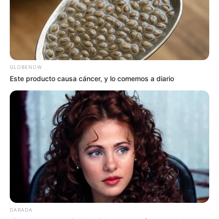
En el componente de gobernanza ambiental, se
contempla la formación de
960 líderes ambientales
mediante un diplomado en restauración ecológica, así
como procesos de capacitación en saberes ambientales y
recuperación de suelos. Adicionalmente, se dotarán
cinco
espacios comunitarios
con equipos tecnológicos y kits
GLOBENOW
ambientales para fortalecer las capacidades locales de
Este producto causa cáncer, y lo comemos a diario
gestión ambiental.
Finalmente, la directora de
Cortolima
destacó que esta
iniciativa contribuirá a la
recuperación de la conectividad
ecológica
, el mejoramiento de la oferta hídrica y la
consolidación de procesos de transición hacia sistemas
productivos sostenibles y resilientes al cambio climático
en las comunidades rurales del departamento.
COMPARTIR
DARADA
ALERTA BOGOTÁ EN GOOGLE NEWS