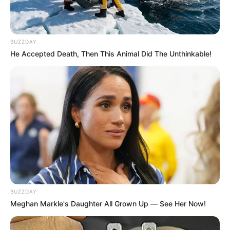
ambiental. Se estima que las acciones beneficiarán
directamente a
cerca de 70.000 habitantes
de áreas
rurales.
BUZZDAY
He Accepted Death, Then This Animal Did The Unthinkable!
La iniciativa busca recuperar ecosistemas de
Crédito:
bosque altoandino, andino y bosque seco
Cortolima
BUZZDAY
tropical.
Meghan Markle's Daughter All Grown Up — See Her Now!