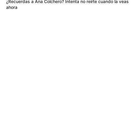
¿Recuerdas a Ana Colchero? Intenta no reírte cuando la veas
ahora
TEMAS RELACIONADOS
CORTOLIMA
ALERTA TOLIMA
MINISTERIO DE AMBIENTE
NOTICIAS DEL TOLIMA
SAN LUIS - TOLIMA
VALLE DE SAN JUAN TOLIMA
GUAMO
SANTA ISABEL - TOLIMA
ROVIRA - TOLIMA
MANTÉNGASE EN ALERTA
Tenemos todas las noticias que le
interesan. Para estar bien informado, por
favor, active las notificaciones de Alerta.
ACTIVAR AHORA